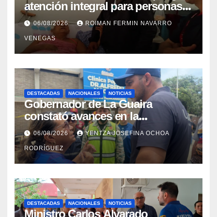
atención integral para personas
con discapacidad en
06/08/2026
ROIMAN FERMIN NAVARRO
campamentos de La Guaira
VENEGAS
DESTACADAS
NACIONALES
NOTICIAS
Gobernador de La Guaira
constató avances en la
rehabilitación del Hospitalito de
06/08/2026
YENTZA JOSEFINA OCHOA
Catia la Mar
RODRÍGUEZ
DESTACADAS
NACIONALES
NOTICIAS
Ministro Carlos Alvarado