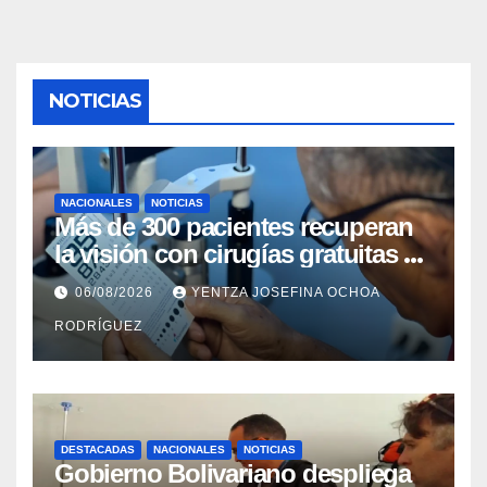
NOTICIAS
NACIONALES
NOTICIAS
Más de 300 pacientes recuperan
la visión con cirugías gratuitas de
cataratas en Zulia
06/08/2026
YENTZA JOSEFINA OCHOA
RODRÍGUEZ
DESTACADAS
NACIONALES
NOTICIAS
Gobierno Bolivariano despliega