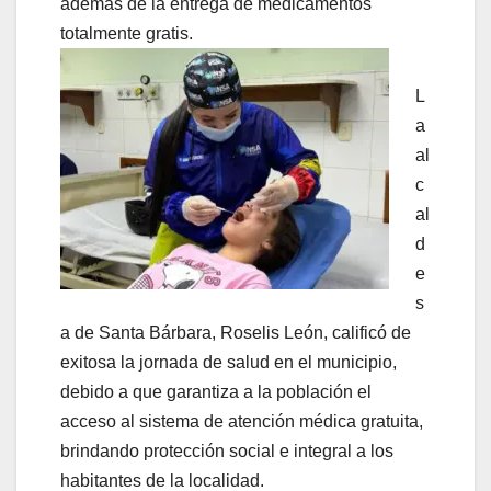
además de la entrega de medicamentos
totalmente gratis.
L
a
al
c
al
d
e
s
a de Santa Bárbara, Roselis León, calificó de
exitosa la jornada de salud en el municipio,
debido a que garantiza a la población el
acceso al sistema de atención médica gratuita,
brindando protección social e integral a los
habitantes de la localidad.