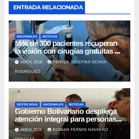
ENTRADA RELACIONADA
NACIONALES
NOTICIAS
Más de 300 pacientes recuperan
la visión con cirugías gratuitas de
cataratas en Zulia
AGO 6, 2026
YENTZA JOSEFINA OCHOA
RODRÍGUEZ
DESTACADAS
NACIONALES
NOTICIAS
Gobierno Bolivariano despliega
atención integral para personas
con discapacidad en
AGO 6, 2026
ROIMAN FERMIN NAVARRO
campamentos de La Guaira