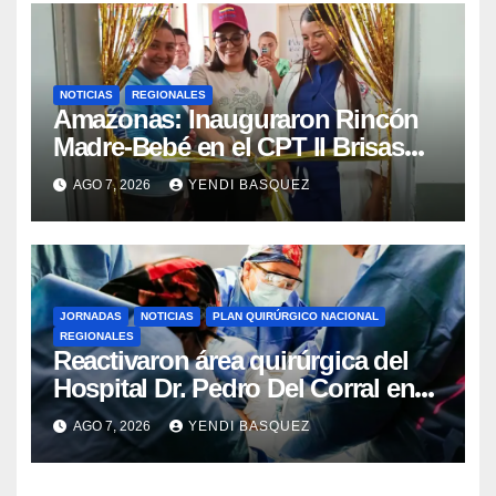
NOTICIAS
REGIONALES
​Amazonas: Inauguraron Rincón
Madre-Bebé en el CPT II Brisas
del Aeropuerto ​Inauguraron
AGO 7, 2026
YENDI BASQUEZ
Rincón
JORNADAS
NOTICIAS
PLAN QUIRÚRGICO NACIONAL
REGIONALES
Reactivaron área quirúrgica del
Hospital Dr. Pedro Del Corral en
Guárico
AGO 7, 2026
YENDI BASQUEZ