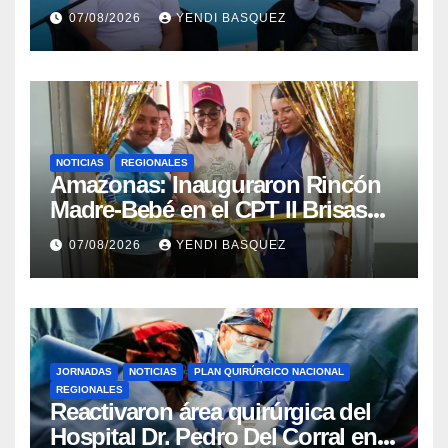
la reinauguración del CDI La
07/08/2026
YENDI BASQUEZ
Mora
NOTICIAS
REGIONALES
​Amazonas: Inauguraron Rincón
Madre-Bebé en el CPT II Brisas
del Aeropuerto ​Inauguraron
07/08/2026
YENDI BASQUEZ
Rincón
JORNADAS
NOTICIAS
PLAN QUIRÚRGICO NACIONAL
REGIONALES
Reactivaron área quirúrgica del
Hospital Dr. Pedro Del Corral en