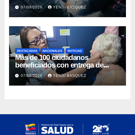
Guárico
07/08/2026
YENDI BASQUEZ
DESTACADAS
NACIONALES
NOTICIAS
Más de 100 ciudadanos
beneficiados con entrega de
prótesis auditivas en el Centro de
07/08/2026
YENDI BASQUEZ
Rehabilitación J.J. Arvelo