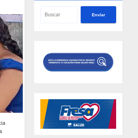
Envíar
cia
s