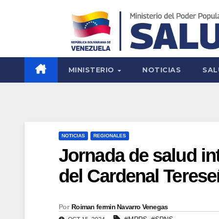
MINISTERIO
NOTICIAS
SAL
NOTICIAS
REGIONALES
Jornada de salud int
del Cardenal Terese
Por
Roiman fermin Navarro Venegas
,
#MPPS
#SPNS