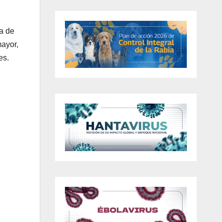
ga de
mayor,
es.