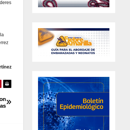
íderes
la
érrez
tínez
con
nas