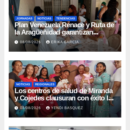
JORNADAS
NOTICIAS
TENDENCIAS
Plan Venezuela Renace y Ruta de
la Aragüeñidad garantizan
atención médica integral en
08/08/2026
ERIKA GARCÍA
Aragua
NOTICIAS
REGIONALES
Los centros de salud de Miranda
y Cojedes clausuran con éxito la
Semana Mundial de la Lactancia
08/08/2026
YENDI BASQUEZ
Materna