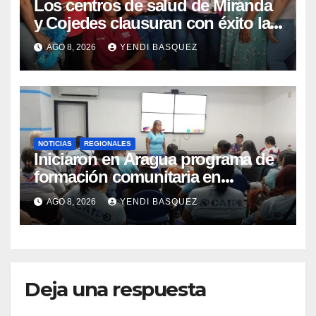
Los centros de salud de Miranda
y Cojedes clausuran con éxito la
Semana Mundial de la Lactancia
AGO 8, 2026
YENDI BASQUEZ
Materna
NOTICIAS
REGIONALES
Iniciaron en Aragua programa de
formación comunitaria en
atención a personas con
AGO 8, 2026
YENDI BASQUEZ
discapacidad
Deja una respuesta