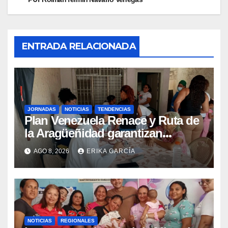
ENTRADA RELACIONADA
JORNADAS
NOTICIAS
TENDENCIAS
Plan Venezuela Renace y Ruta de
la Aragüeñidad garantizan
atención médica integral en
AGO 8, 2026
ERIKA GARCÍA
Aragua
NOTICIAS
REGIONALES