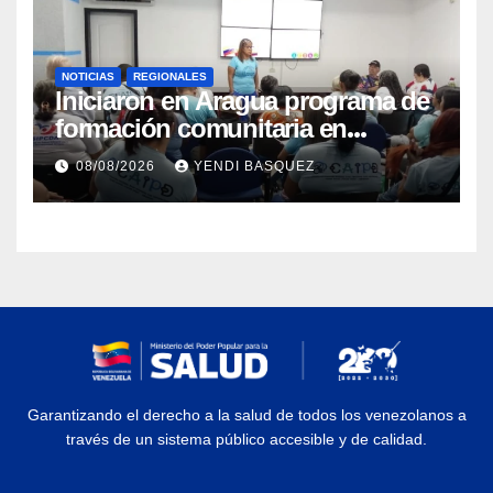
NOTICIAS
REGIONALES
Iniciaron en Aragua programa de
formación comunitaria en
atención a personas con
08/08/2026
YENDI BASQUEZ
discapacidad
Garantizando el derecho a la salud de todos los venezolanos a
través de un sistema público accesible y de calidad.