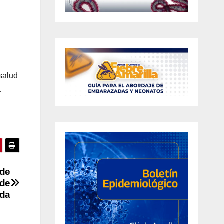
salud
a
 de
 de
nda