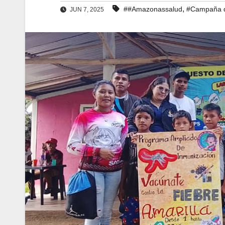
,
##Amazonassalud
#Campaña d
JUN 7, 2025