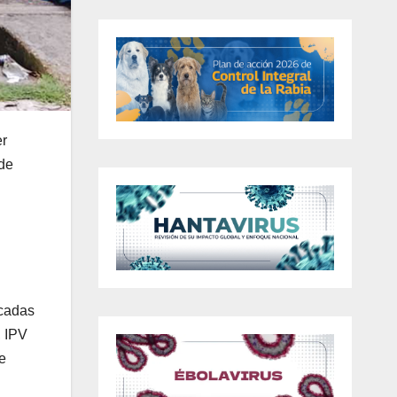
er
 de
icadas
, IPV
e