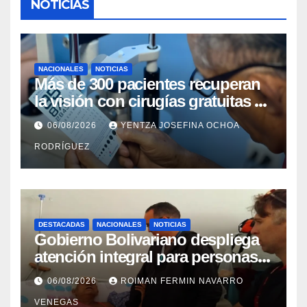
NOTICIAS
NACIONALES
NOTICIAS
Más de 300 pacientes recuperan
la visión con cirugías gratuitas de
cataratas en Zulia
06/08/2026
YENTZA JOSEFINA OCHOA
RODRÍGUEZ
DESTACADAS
NACIONALES
NOTICIAS
Gobierno Bolivariano despliega
atención integral para personas
con discapacidad en
06/08/2026
ROIMAN FERMIN NAVARRO
campamentos de La Guaira
VENEGAS