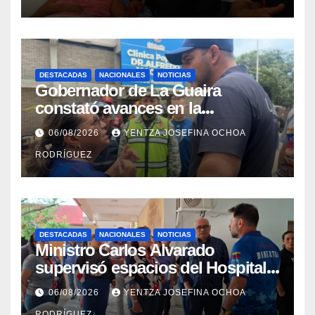
DESTACADAS
NACIONALES
NOTICIAS
Gobernador de La Guaira
constató avances en la
rehabilitación del Hospitalito de
06/08/2026
YENTZA JOSEFINA OCHOA
Catia la Mar
RODRÍGUEZ
DESTACADAS
NACIONALES
NOTICIAS
Ministro Carlos Alvarado
supervisó espacios del Hospital
Dermatológico Dr. Martín Vegas
06/08/2026
YENTZA JOSEFINA OCHOA
en La Guaira
RODRÍGUEZ