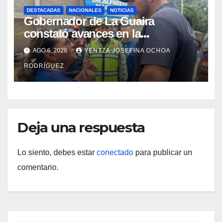
DESTACADAS
NACIONALES
NOTICIAS
Gobernador de La Guaira
constató avances en la
rehabilitación del Hospitalito de
AGO 6, 2026
YENTZA JOSEFINA OCHOA
Catia la Mar
RODRÍGUEZ
Deja una respuesta
Lo siento, debes estar
conectado
para publicar un
comentario.