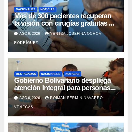
NACIONALES
NOTICIAS
Más de 300 pacientes recuperan
la visión con cirugías gratuitas de
cataratas en Zulia
AGO 6, 2026
YENTZA JOSEFINA OCHOA
RODRÍGUEZ
DESTACADAS
NACIONALES
NOTICIAS
Gobierno Bolivariano despliega
atención integral para personas
con discapacidad en
AGO 6, 2026
ROIMAN FERMIN NAVARRO
campamentos de La Guaira
VENEGAS