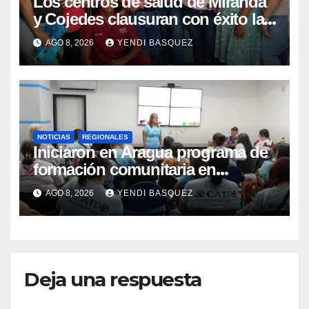
Los centros de salud de Miranda
y Cojedes clausuran con éxito la
Semana Mundial de la Lactancia
AGO 8, 2026
YENDI BASQUEZ
Materna
NOTICIAS
REGIONALES
Iniciaron en Aragua programa de
formación comunitaria en
atención a personas con
AGO 8, 2026
YENDI BASQUEZ
discapacidad
Deja una respuesta