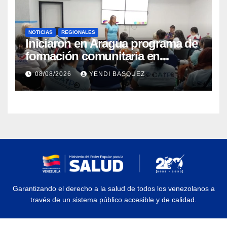
NOTICIAS
REGIONALES
Iniciaron en Aragua programa de
formación comunitaria en
atención a personas con
08/08/2026
YENDI BASQUEZ
discapacidad
Garantizando el derecho a la salud de todos los venezolanos a
través de un sistema público accesible y de calidad.