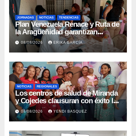
JORNADAS
NOTICIAS
TENDENCIAS
Plan Venezuela Renace y Ruta de
la Aragüeñidad garantizan
atención médica integral en
08/08/2026
ERIKA GARCÍA
Aragua
NOTICIAS
REGIONALES
Los centros de salud de Miranda
y Cojedes clausuran con éxito la
Semana Mundial de la Lactancia
08/08/2026
YENDI BASQUEZ
Materna