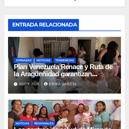
ENTRADA RELACIONADA
JORNADAS
NOTICIAS
TENDENCIAS
Plan Venezuela Renace y Ruta de
la Aragüeñidad garantizan
atención médica integral en
AGO 8, 2026
ERIKA GARCÍA
Aragua
NOTICIAS
REGIONALES