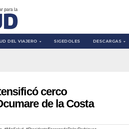
UD DEL VIAJERO
SIGEDOLES
DESCARGAS
ensificó cerco
Ocumare de la Costa
,
,
do
#MinSalud
#PresidentaEncargadaDelcyRodriguez