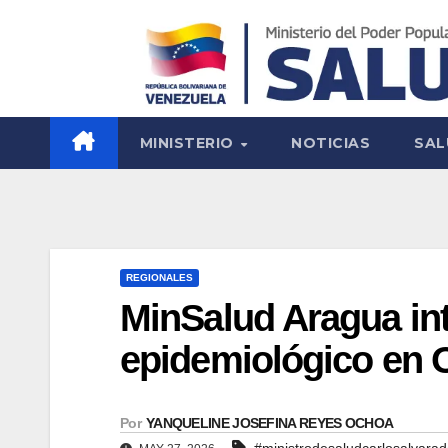
MINISTERIO
NOTICIAS
SAL
REGIONALES
MinSalud Aragua int
epidemiológico en 
Por
YANQUELINE JOSEFINA REYES OCHOA
#ministrodesaludcarlosalvara