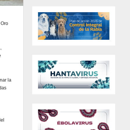
 Oro
,
e
nar la
idas
del