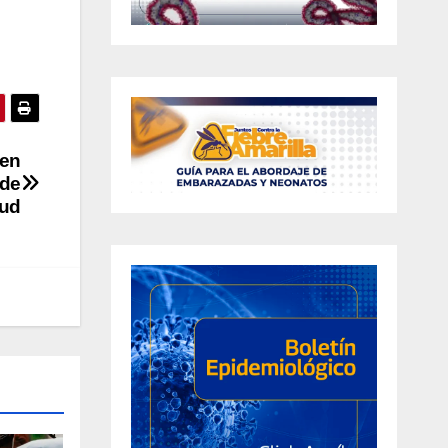
 en
 de
lud