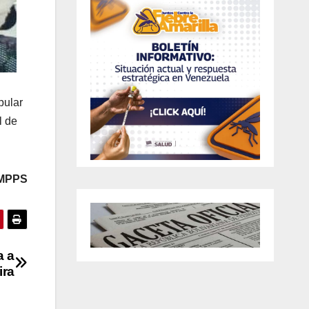
pular
l de
 MPPS
a a
ira