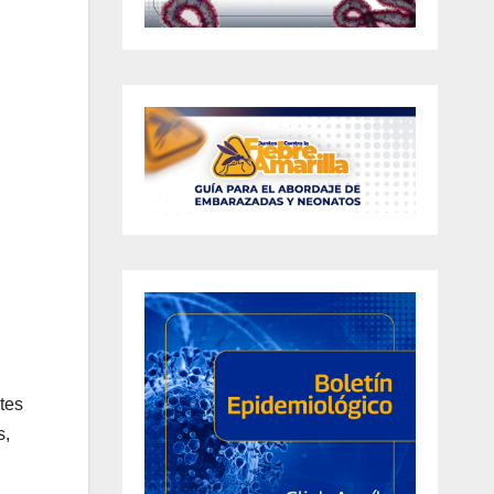
tes
s,