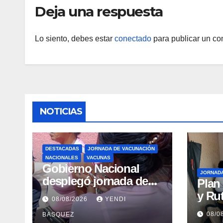
Deja una respuesta
Lo siento, debes estar
conectado
para publicar un co
NOTICIAS
DESTACADAS
JORNADA DE VACUNACIÓN
NACIONALES
VACUNAS
Gobierno Nacional
JORNAD
desplegó jornada de
Plan
vacunación en La
y Rut
08/08/2026
YENDI
Guaira para garantizar
Arag
08/0
BASQUEZ
protección
gara