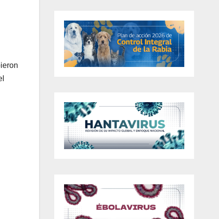
bieron
el