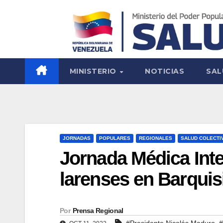
MINISTERIO
NOTICIAS
SAL
JORNADAS
POPULARES
REGIONALES
SALUD COLECTI
Jornada Médica Inte
larenses en Barqui
Por
Prensa Regional
,
#Presidente Nicolás Maduro
#