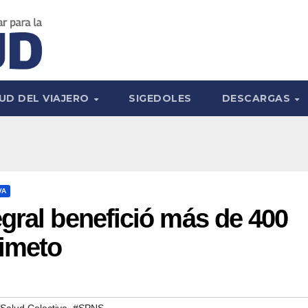
UD DEL VIAJERO
SIGEDOLES
DESCARGAS
VA
gral benefició más de 400
simeto
,
Salud Colectiva
#SPNS