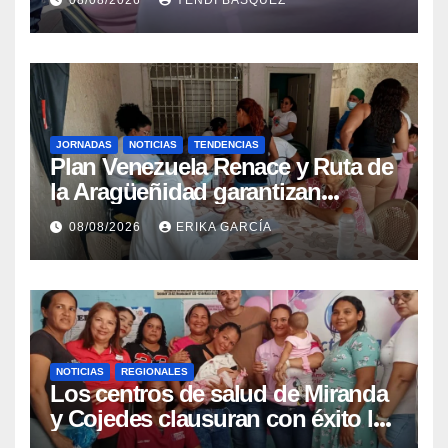
epidemiológica
JORNADAS
NOTICIAS
TENDENCIAS
Plan Venezuela Renace y Ruta de
la Aragüeñidad garantizan
atención médica integral en
08/08/2026
ERIKA GARCÍA
Aragua
NOTICIAS
REGIONALES
Los centros de salud de Miranda
y Cojedes clausuran con éxito la
Semana Mundial de la Lactancia