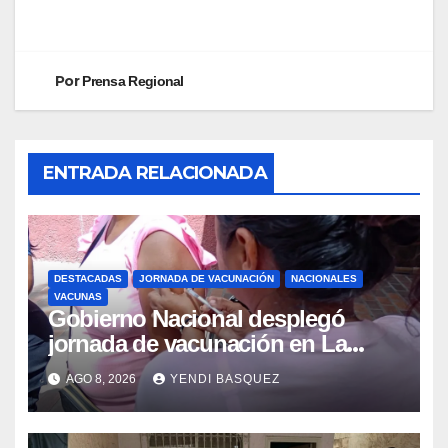
Por
Prensa Regional
ENTRADA RELACIONADA
DESTACADAS
JORNADA DE VACUNACIÓN
NACIONALES
VACUNAS
Gobierno Nacional desplegó
jornada de vacunación en La
Guaira para garantizar protección
AGO 8, 2026
YENDI BASQUEZ
epidemiológica