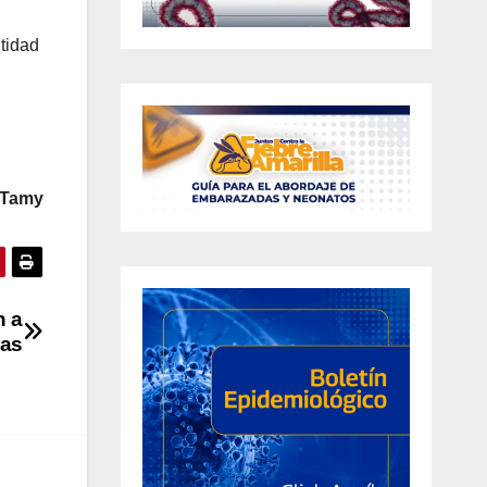
ntidad
 Tamy
n a
nas