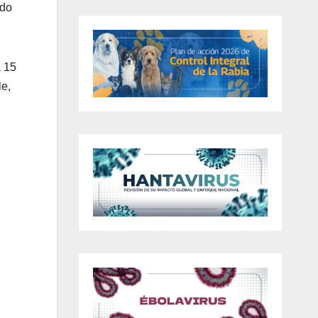
ado
a 15
le,