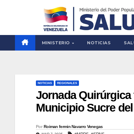
MINISTERIO
NOTICIAS
SAL
NOTICIAS
REGIONALES
Jornada Quirúrgica 
Municipio Sucre del
Por
Roiman fermin Navarro Venegas
,
#MPPS
#SPNS