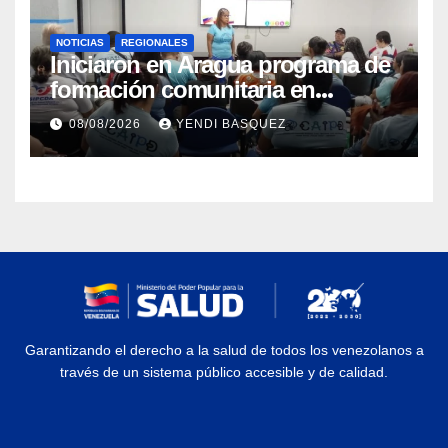
NOTICIAS
REGIONALES
Iniciaron en Aragua programa de
formación comunitaria en
atención a personas con
08/08/2026
YENDI BASQUEZ
discapacidad
Garantizando el derecho a la salud de todos los venezolanos a
través de un sistema público accesible y de calidad.