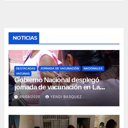
NOTICIAS
DESTACADAS
JORNADA DE VACUNACIÓN
NACIONALES
VACUNAS
Gobierno Nacional desplegó
jornada de vacunación en La
Guaira para garantizar protección
08/08/2026
YENDI BASQUEZ
epidemiológica