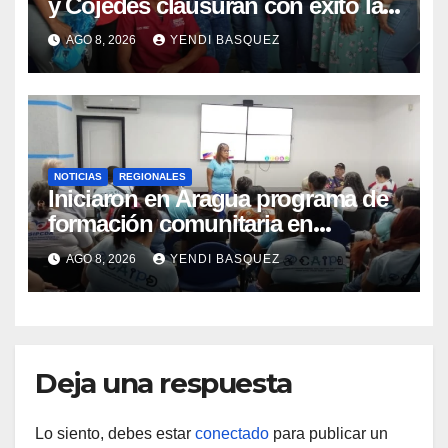
y Cojedes clausuran con éxito la
Semana Mundial de la Lactancia
AGO 8, 2026
YENDI BASQUEZ
Materna
NOTICIAS
REGIONALES
Iniciaron en Aragua programa de
formación comunitaria en
atención a personas con
AGO 8, 2026
YENDI BASQUEZ
discapacidad
Deja una respuesta
Lo siento, debes estar
conectado
para publicar un