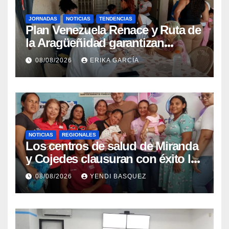
JORNADAS
NOTICIAS
TENDENCIAS
Plan Venezuela Renace y Ruta de
la Aragüeñidad garantizan
atención médica integral en
08/08/2026
ERIKA GARCÍA
Aragua
NOTICIAS
REGIONALES
Los centros de salud de Miranda
y Cojedes clausuran con éxito la
Semana Mundial de la Lactancia
08/08/2026
YENDI BASQUEZ
Materna