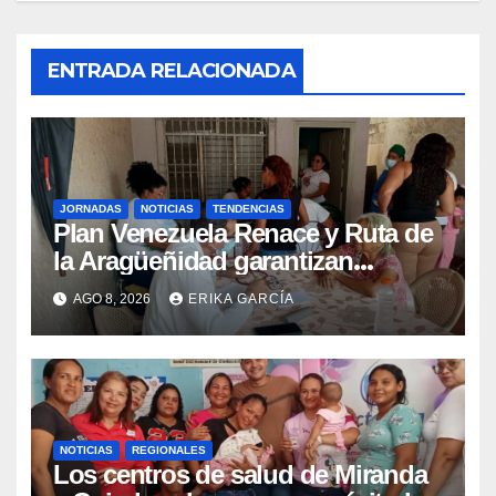
ENTRADA RELACIONADA
JORNADAS
NOTICIAS
TENDENCIAS
Plan Venezuela Renace y Ruta de
la Aragüeñidad garantizan
atención médica integral en
AGO 8, 2026
ERIKA GARCÍA
Aragua
NOTICIAS
REGIONALES
Los centros de salud de Miranda