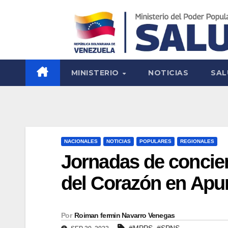
MINISTERIO
NOTICIAS
SAL
NACIONALES
NOTICIAS
POPULARES
REGIONALES
Jornadas de concien
del Corazón en Apu
Por
Roiman fermin Navarro Venegas
,
#MPPS
#SPNS