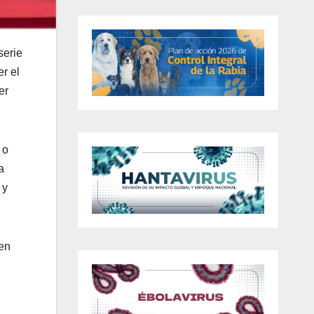
serie
r el
er
 o
a
 y
 en