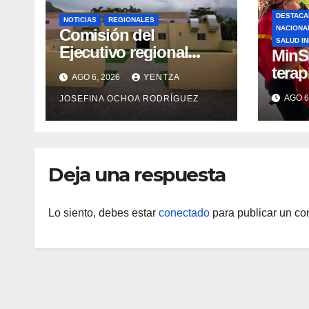
DESTACA
NOTICIAS
REGIONALES
NACIONA
Comisión del
SALUD I
Ejecutivo regional
MinS
inspeccionó obras de
terap
AGO 6, 2026
YENTZA
recuperación en la
emoci
AGO 6
JOSEFINA OCHOA RODRÍGUEZ
Maternidad Integral
post-
Aragua
comu
indí
Deja una respuesta
Lo siento, debes estar
conectado
para publicar un co