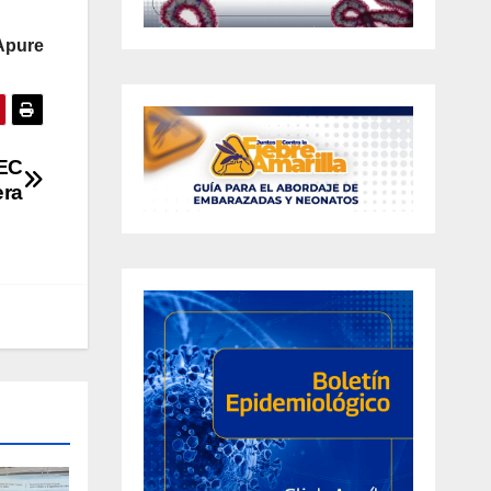
Apure
LEC
era