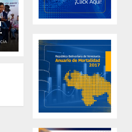
l
CÍA
vida