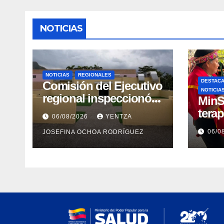
NOTICIAS
NOTICIAS
REGIONALES
DESTAC
Comisión del Ejecutivo
NOTICIA
regional inspeccionó
MinS
obras de recuperación
tera
06/08/2026
YENTZA
en la Maternidad
emoci
06/0
JOSEFINA OCHOA RODRÍGUEZ
Integral Aragua
post
comu
indí