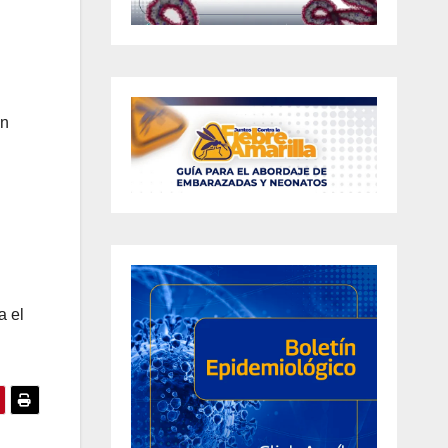
en
a el