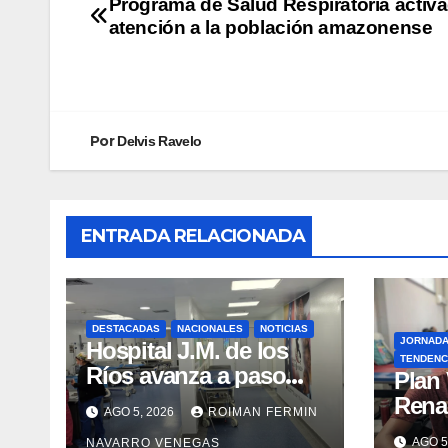
Programa de Salud Respiratoria activ
atención a la población amazonense
Por
Delvis Ravelo
ENTRADA RELACIONADA
DESTACADAS
NACIONALES
NOTICIAS
JORNAD
Hospital J.M. de los
TENDENC
Ríos avanza a paso
​Plan
firme en su
Rena
AGO 5, 2026
ROIMAN FERMIN
recuperación tras los
atenc
AGO 5
NAVARRO VENEGAS