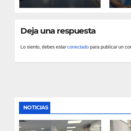
recientes eventos
refug
sísmicos
eval
vacu
Deja una respuesta
Lo siento, debes estar
conectado
para publicar un co
NOTICIAS