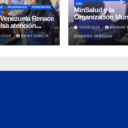
ONU
AS
REGIONALES
TENDENCIAS
MinSalud y la
S
Organización Mun
n Venezuela Renace
de la Salud evalu
lsa atención
05/08/2026
ROIMAN 
propuesta técnica
ral a refugiados y
8/2026
ERIKA GARCÍA
NAVARRO VENEGAS
integral en materi
uación de
agua saneamiento
nación en Aragua
higiene ante
contingencia sísm