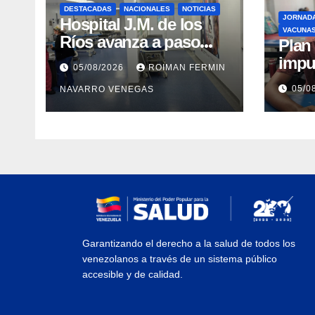
DESTACADAS
NACIONALES
NOTICIAS
JORNAD
Hospital J.M. de los
VACUNA
Ríos avanza a paso
​Pla
firme en su
impu
05/08/2026
ROIMAN FERMIN
recuperación tras los
integ
05/0
NAVARRO VENEGAS
recientes eventos
eval
sísmicos
vacu
Garantizando el derecho a la salud de todos los
venezolanos a través de un sistema público
accesible y de calidad.