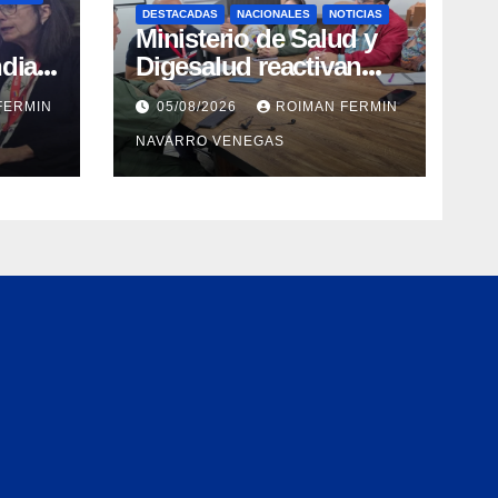
DESTACADAS
NACIONALES
NOTICIAS
Ministerio de Salud y
dial
Digesalud reactivan
aron
lazos para la vigilancia
FERMIN
05/08/2026
ROIMAN FERMIN
epidemiológica y el
NAVARRO VENEGAS
a de
control de
 e
enfermedades
ica