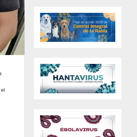
n
a
 el