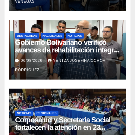
VENEGAS
DESTACADAS
NACIONALES
NOTICIAS
Gobierno Bolivariano verificó
avances de rehabilitación integral
en el Hospital Dr. José María
06/08/2026
YENTZA JOSEFINA OCHOA
Vargas
RODRÍGUEZ
NOTICIAS
REGIONALES
Corposalud y Secretaría Social
fortalecen la atención en 23
municipios