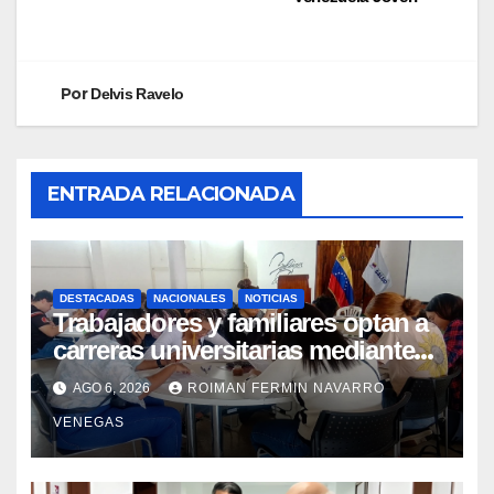
Por
Delvis Ravelo
ENTRADA RELACIONADA
DESTACADAS
NACIONALES
NOTICIAS
Trabajadores y familiares optan a
carreras universitarias mediante
convenio entre MinSalud y la UCV
AGO 6, 2026
ROIMAN FERMIN NAVARRO
VENEGAS