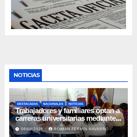
NOTICIAS
DESTACADAS
NACIONALES
NOTICIAS
Trabajadores y familiares optan a
carreras universitarias mediante
convenio entre MinSalud y la
06/08/2026
ROIMAN FERMIN NAVARRO
UCV