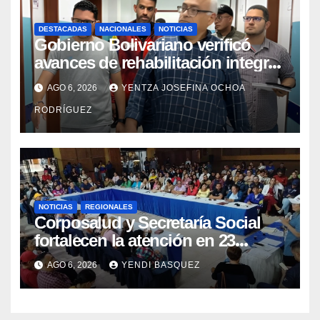
DESTACADAS
NACIONALES
NOTICIAS
Gobierno Bolivariano verificó
avances de rehabilitación integral
en el Hospital Dr. José María
AGO 6, 2026
YENTZA JOSEFINA OCHOA
Vargas
RODRÍGUEZ
NOTICIAS
REGIONALES
Corposalud y Secretaría Social
fortalecen la atención en 23
municipios
AGO 6, 2026
YENDI BASQUEZ