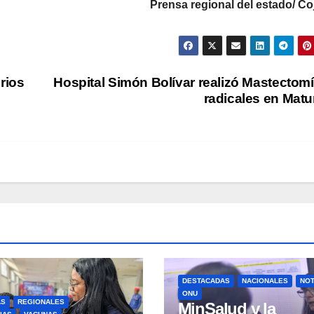
Prensa regional del estado/ C
rios
Hospital Simón Bolívar realizó Mastectom
radicales en Matu
DESTACADAS
NACIONALES
NOT
ONU
AS
REGIONALES
MinSalud y la