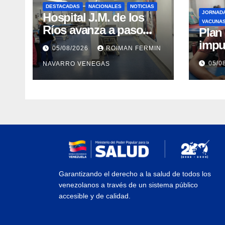
DESTACADAS
NACIONALES
NOTICIAS
JORNAD
Hospital J.M. de los
VACUNA
Ríos avanza a paso
​Pla
firme en su
impu
05/08/2026
ROIMAN FERMIN
recuperación tras los
integ
05/0
NAVARRO VENEGAS
recientes eventos
eval
sísmicos
vacu
Garantizando el derecho a la salud de todos los
venezolanos a través de un sistema público
accesible y de calidad.