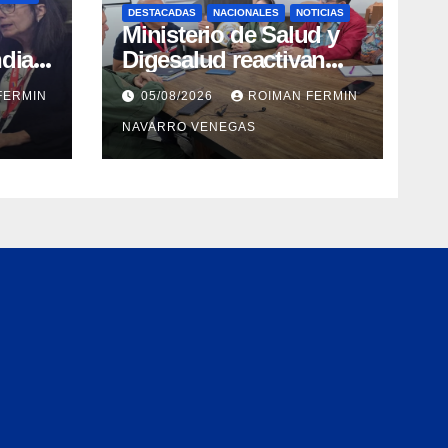
DESTACADAS
NACIONALES
NOTICIAS
Ministerio de Salud y
dial
Digesalud reactivan
aron
lazos para la vigilancia
FERMIN
05/08/2026
ROIMAN FERMIN
epidemiológica y el
NAVARRO VENEGAS
a de
control de
 e
enfermedades
ica