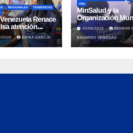
ONU
AS
REGIONALES
TENDENCIAS
MinSalud y la
S
Organización Mun
n Venezuela Renace
de la Salud evalu
lsa atención
05/08/2026
ROIMAN 
propuesta técnica
ral a refugiados y
8/2026
ERIKA GARCÍA
NAVARRO VENEGAS
integral en materi
uación de
agua saneamiento
nación en Aragua
higiene ante
contingencia sísm