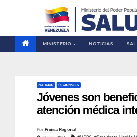
MINISTERIO
NOTICIAS
SAL
NOTICIAS
REGIONALES
Jóvenes son benefi
atención médica int
Por
Prensa Regional
,
#MPPS
#Presidente Nicolás 