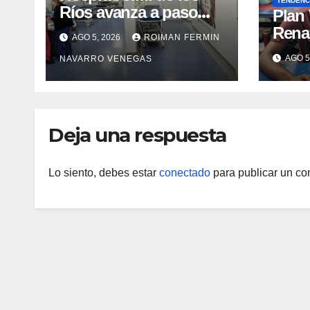
TENDENC
Ríos avanza a paso
​Plan
firme en su
Rena
AGO 5, 2026
ROIMAN FERMIN
recuperación tras los
atenc
AGO 5
NAVARRO VENEGAS
recientes eventos
refug
sísmicos
eval
vacu
Deja una respuesta
Lo siento, debes estar
conectado
para publicar un co