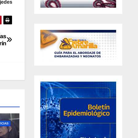
ojedes
ías
rín
ICIAS