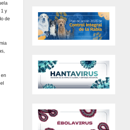
uela
 1 y
do de
emia
as,
 en
el