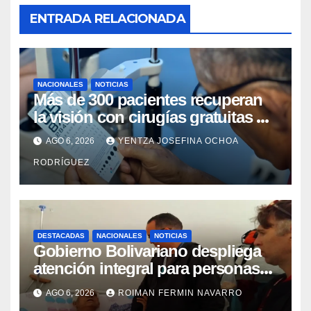
ENTRADA RELACIONADA
NACIONALES
NOTICIAS
Más de 300 pacientes recuperan
la visión con cirugías gratuitas de
cataratas en Zulia
AGO 6, 2026
YENTZA JOSEFINA OCHOA
RODRÍGUEZ
DESTACADAS
NACIONALES
NOTICIAS
Gobierno Bolivariano despliega
atención integral para personas
con discapacidad en
AGO 6, 2026
ROIMAN FERMIN NAVARRO
campamentos de La Guaira