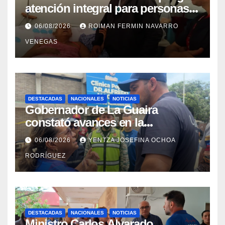
atención integral para personas
con discapacidad en
06/08/2026
ROIMAN FERMIN NAVARRO
campamentos de La Guaira
VENEGAS
DESTACADAS
NACIONALES
NOTICIAS
Gobernador de La Guaira
constató avances en la
rehabilitación del Hospitalito de
06/08/2026
YENTZA JOSEFINA OCHOA
Catia la Mar
RODRÍGUEZ
DESTACADAS
NACIONALES
NOTICIAS
Ministro Carlos Alvarado