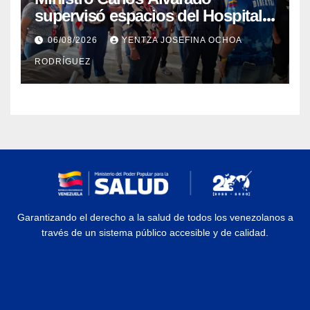
supervisó espacios del Hospital
Dermatológico Dr. Martín Vegas
06/08/2026
YENTZA JOSEFINA OCHOA
en La Guaira
RODRÍGUEZ
Garantizando el derecho a la salud de todos los venezolanos a
través de un sistema público accesible y de calidad.