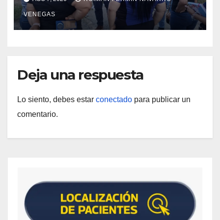
del Centro Psicofamiliar El Niño y
VENEGAS
el Mar
Deja una respuesta
Lo siento, debes estar
conectado
para publicar un
comentario.