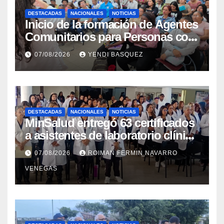
DESTACADAS
NACIONALES
NOTICIAS
Inicio de la formación de Agentes
Comunitarios para Personas con
Discapacidad en el Centro de
07/08/2026
YENDI BASQUEZ
Rehabilitación J.J. Arvelo
DESTACADAS
NACIONALES
NOTICIAS
MinSalud entregó 63 certificados
a asistentes de laboratorio clínico
para garantizar respaldo legal y
07/08/2026
ROIMAN FERMIN NAVARRO
profesional
VENEGAS