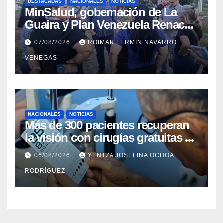
DESTACADAS
NACIONALES
NOTICIAS
MinSalud, gobernación de La
Guaira y Plan Venezuela Renace
iniciaron la rehabilitación integral
07/08/2026
ROIMAN FERMIN NAVARRO
del Centro Psicofamiliar El Niño y
VENEGAS
el Mar
NACIONALES
NOTICIAS
Más de 300 pacientes recuperan
la visión con cirugías gratuitas de
cataratas en Zulia
06/08/2026
YENTZA JOSEFINA OCHOA
RODRÍGUEZ