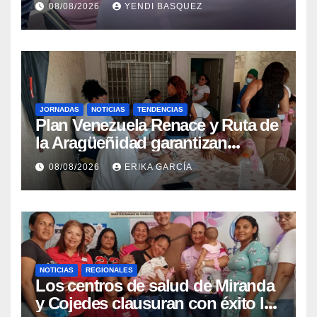
08/08/2026
YENDI BASQUEZ
epidemiológica
JORNADAS
NOTICIAS
TENDENCIAS
Plan Venezuela Renace y Ruta de
la Aragüeñidad garantizan
atención médica integral en
08/08/2026
ERIKA GARCÍA
Aragua
NOTICIAS
REGIONALES
Los centros de salud de Miranda
y Cojedes clausuran con éxito la