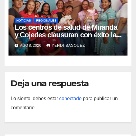
NOTICIAS
REGIONALES
Los centros de salud de Miranda
y Cojedes clausuran con éxito la
Semana Mundial de la Lactancia
AGO 8, 2026
YENDI BASQUEZ
Materna
Deja una respuesta
Lo siento, debes estar
conectado
para publicar un
comentario.