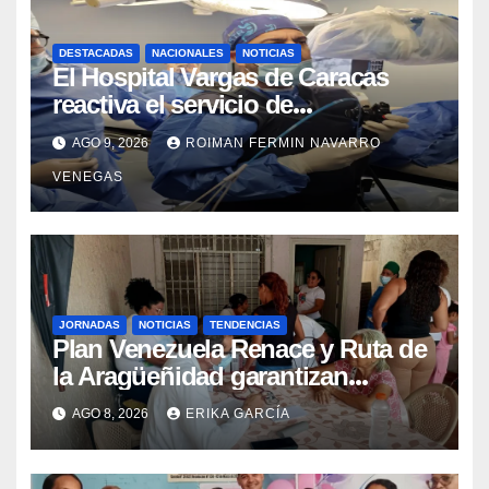
DESTACADAS
NACIONALES
NOTICIAS
El Hospital Vargas de Caracas
reactiva el servicio de
Colangiopancreatografía
AGO 9, 2026
ROIMAN FERMIN NAVARRO
Retrógrada Endoscópica para
VENEGAS
beneficiar a cientos de pacientes
JORNADAS
NOTICIAS
TENDENCIAS
Plan Venezuela Renace y Ruta de
la Aragüeñidad garantizan
atención médica integral en
AGO 8, 2026
ERIKA GARCÍA
Aragua