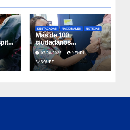
DESTACADAS
NACIONALES
NOTICIAS
Más de 100
pital
ciudadanos
al en
beneficiados con
07/08/2026
YENDI
entrega de prótesis
BASQUEZ
auditivas en el Centro
de Rehabilitación J.J.
Arvelo