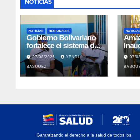
NOTICIAS
NOTICIAS
REGIONALES
NOTICIA
Gobierno Bolivariano
​Ama
fortalece el sistema de
Inau
salud en Aragua con la
Madr
07/08/2026
YENDI
07/0
reinauguración del CDI
II Br
BASQUEZ
BASQU
La Mora
Aerop
Inau
Garantizando el derecho a la salud de todos los