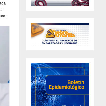
cada
nal
ura.