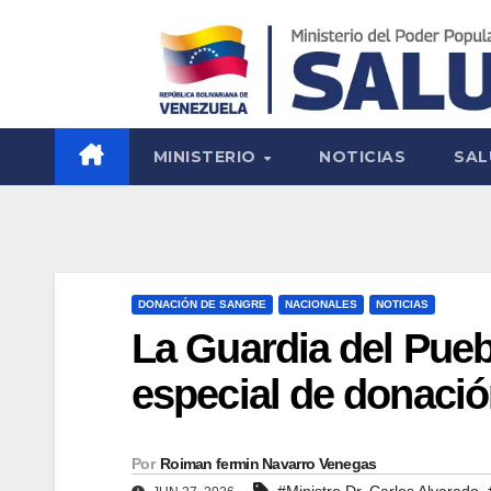
MINISTERIO
NOTICIAS
SAL
DONACIÓN DE SANGRE
NACIONALES
NOTICIAS
La Guardia del Pueb
especial de donació
Por
Roiman fermin Navarro Venegas
,
#Ministro Dr. Carlos Alvarado