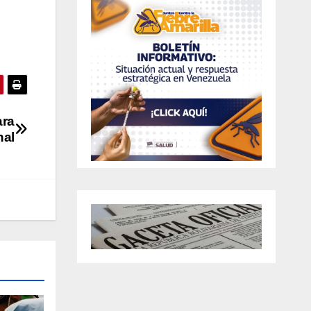
ara
nal