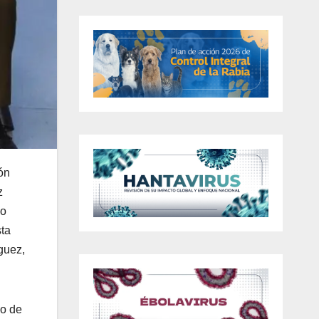
ón
z
so
sta
guez,
do de