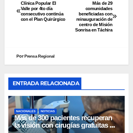
Clínica Popular El
Más de 29
Valle por 4to día
comunidades
consecutivo continúa
beneficiadas con
con el Plan Quirúrgico
reinauguración de
centro de Misión
Sonrisa en Táchira
Por
Prensa Regional
ENTRADA RELACIONADA
NACIONALES
NOTICIAS
Más de 300 pacientes recuperan
la visión con cirugías gratuitas de
cataratas en Zulia