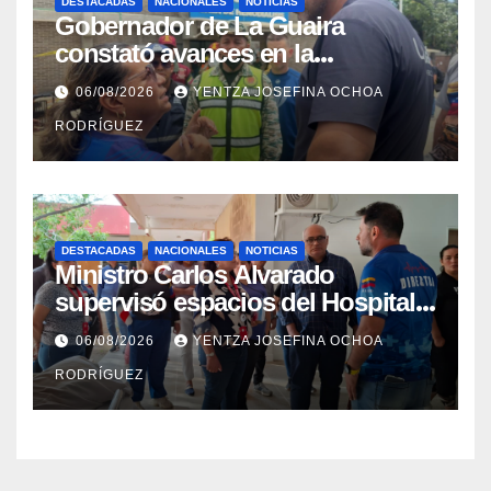
DESTACADAS
NACIONALES
NOTICIAS
Gobernador de La Guaira
constató avances en la
rehabilitación del Hospitalito de
06/08/2026
YENTZA JOSEFINA OCHOA
Catia la Mar
RODRÍGUEZ
DESTACADAS
NACIONALES
NOTICIAS
Ministro Carlos Alvarado
supervisó espacios del Hospital
Dermatológico Dr. Martín Vegas
06/08/2026
YENTZA JOSEFINA OCHOA
en La Guaira
RODRÍGUEZ