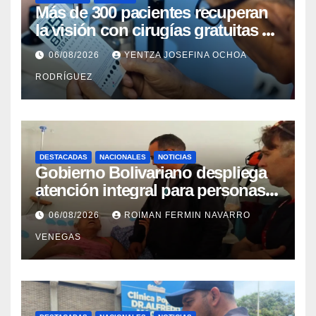
Más de 300 pacientes recuperan
la visión con cirugías gratuitas de
cataratas en Zulia
06/08/2026
YENTZA JOSEFINA OCHOA
RODRÍGUEZ
DESTACADAS
NACIONALES
NOTICIAS
Gobierno Bolivariano despliega
atención integral para personas
con discapacidad en
06/08/2026
ROIMAN FERMIN NAVARRO
campamentos de La Guaira
VENEGAS