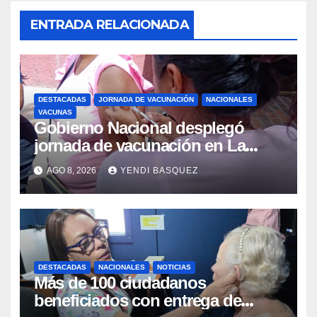
ENTRADA RELACIONADA
DESTACADAS
JORNADA DE VACUNACIÓN
NACIONALES
VACUNAS
Gobierno Nacional desplegó
jornada de vacunación en La
Guaira para garantizar protección
AGO 8, 2026
YENDI BASQUEZ
epidemiológica
DESTACADAS
NACIONALES
NOTICIAS
Más de 100 ciudadanos
beneficiados con entrega de