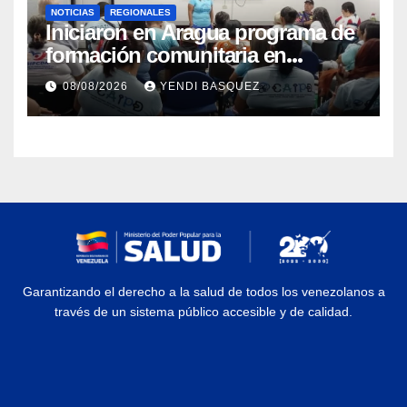
NOTICIAS
REGIONALES
Iniciaron en Aragua programa de
formación comunitaria en
atención a personas con
08/08/2026
YENDI BASQUEZ
discapacidad
Garantizando el derecho a la salud de todos los venezolanos a
través de un sistema público accesible y de calidad.