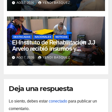
prótesis auditivas en el Centro de
AGO 7, 2026
YENDI BASQUEZ
Rehabilitación J.J. Arvelo
DESTACADAS
NACIONALES
NOTICIAS
El Instituto de Rehabilitación J.J
Arvelo recibió insumos y
herramientas para la atención de
AGO 7, 2026
YENDI BASQUEZ
personas con discapacidad
Deja una respuesta
Lo siento, debes estar
conectado
para publicar un
comentario.