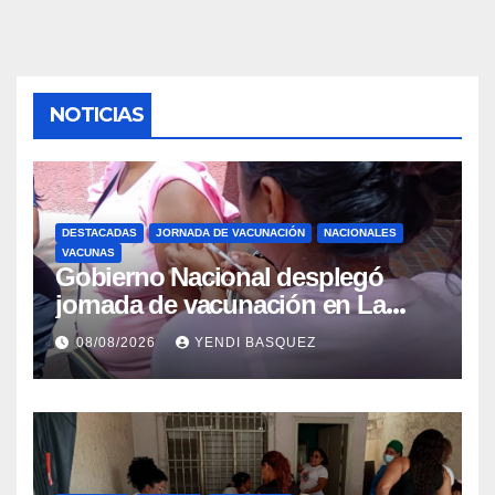
NOTICIAS
DESTACADAS
JORNADA DE VACUNACIÓN
NACIONALES
VACUNAS
Gobierno Nacional desplegó
jornada de vacunación en La
Guaira para garantizar protección
08/08/2026
YENDI BASQUEZ
epidemiológica