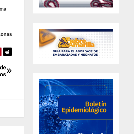
ema
zonas
 de
sos