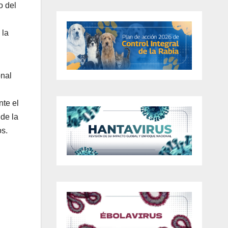
o del
 la
onal
nte el
 de la
os.