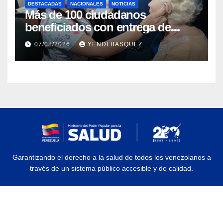
DESTACADAS
NACIONALES
NOTICIAS
Más de 100 ciudadanos
beneficiados con entrega de
prótesis auditivas en el Centro de
07/08/2026
YENDI BASQUEZ
Rehabilitación J.J. Arvelo
Garantizando el derecho a la salud de todos los venezolanos a
través de un sistema público accesible y de calidad.