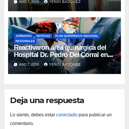
AGO 7, 2026
YENDI BASQUEZ
Rincón
JORNADAS
NOTICIAS
PLAN QUIRÚRGICO NACIONAL
REGIONALES
Reactivaron área quirúrgica del
Hospital Dr. Pedro Del Corral en
Guárico
AGO 7, 2026
YENDI BASQUEZ
Deja una respuesta
Lo siento, debes estar
conectado
para publicar un
comentario.