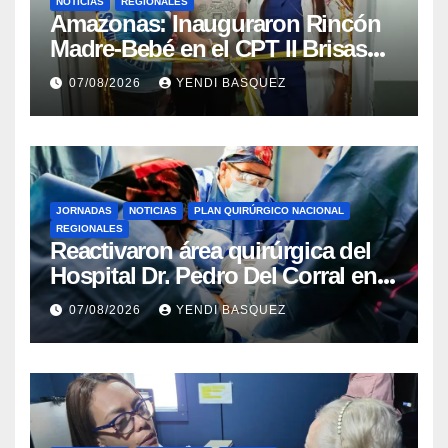
NOTICIAS
REGIONALES
​Amazonas: Inauguraron Rincón
Madre-Bebé en el CPT II Brisas
del Aeropuerto ​Inauguraron
07/08/2026
YENDI BASQUEZ
Rincón
JORNADAS
NOTICIAS
PLAN QUIRÚRGICO NACIONAL
REGIONALES
Reactivaron área quirúrgica del
Hospital Dr. Pedro Del Corral en
Guárico
07/08/2026
YENDI BASQUEZ