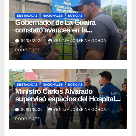
DESTACADAS
NACIONALES
NOTICIAS
Gobernador de La Guaira
constató avances en la
rehabilitación del Hospitalito de
06/08/2026
YENTZA JOSEFINA OCHOA
Catia la Mar
RODRÍGUEZ
DESTACADAS
NACIONALES
NOTICIAS
Ministro Carlos Alvarado
supervisó espacios del Hospital
Dermatológico Dr. Martín Vegas
06/08/2026
YENTZA JOSEFINA OCHOA
en La Guaira
RODRÍGUEZ