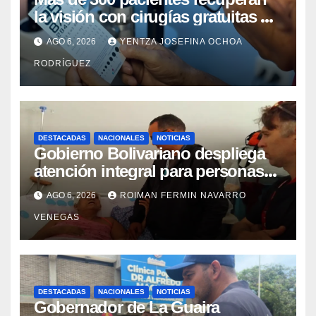
la visión con cirugías gratuitas de
cataratas en Zulia
AGO 6, 2026
YENTZA JOSEFINA OCHOA
RODRÍGUEZ
DESTACADAS
NACIONALES
NOTICIAS
Gobierno Bolivariano despliega
atención integral para personas
con discapacidad en
AGO 6, 2026
ROIMAN FERMIN NAVARRO
campamentos de La Guaira
VENEGAS
DESTACADAS
NACIONALES
NOTICIAS
Gobernador de La Guaira