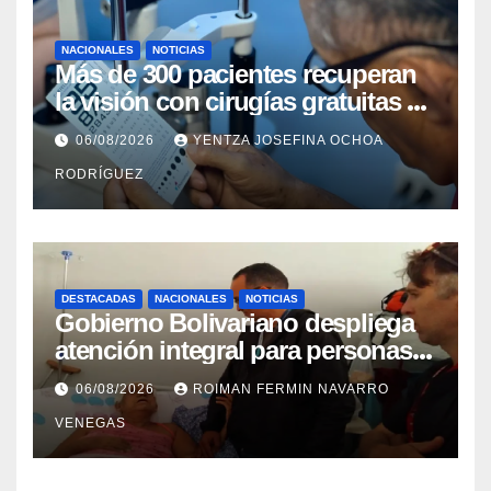
NACIONALES
NOTICIAS
Más de 300 pacientes recuperan
la visión con cirugías gratuitas de
cataratas en Zulia
06/08/2026
YENTZA JOSEFINA OCHOA
RODRÍGUEZ
DESTACADAS
NACIONALES
NOTICIAS
Gobierno Bolivariano despliega
atención integral para personas
con discapacidad en
06/08/2026
ROIMAN FERMIN NAVARRO
campamentos de La Guaira
VENEGAS