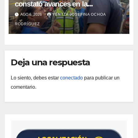
constató avances en la
rehabilitación del Hospitalito de
AGO 6, 2026
YENTZA JOSEFINA OCHOA
Catia la Mar
RODRÍGUEZ
Deja una respuesta
Lo siento, debes estar
conectado
para publicar un
comentario.