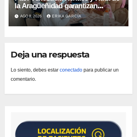
la Aragüeñidad garantizan
atención médica integral en
AGO 8, 2026
ERIKA GARCÍA
Aragua
Deja una respuesta
Lo siento, debes estar
conectado
para publicar un
comentario.