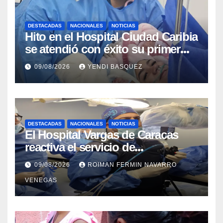
DESTACADAS
NACIONALES
NOTICIAS
Hito en el Hospital Ciudad Caribia
se atendió con éxito su primer
parto gemelar
09/08/2026
YENDI BASQUEZ
DESTACADAS
NACIONALES
NOTICIAS
El Hospital Vargas de Caracas
reactiva el servicio de
Colangiopancreatografía
09/08/2026
ROIMAN FERMIN NAVARRO
Retrógrada Endoscópica para
VENEGAS
beneficiar a cientos de pacientes