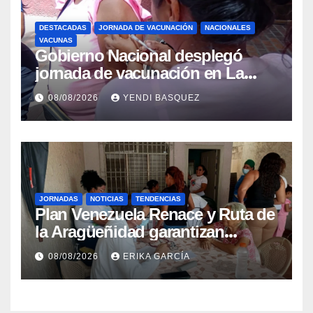
DESTACADAS
JORNADA DE VACUNACIÓN
NACIONALES
VACUNAS
Gobierno Nacional desplegó
jornada de vacunación en La
Guaira para garantizar protección
08/08/2026
YENDI BASQUEZ
epidemiológica
JORNADAS
NOTICIAS
TENDENCIAS
Plan Venezuela Renace y Ruta de
la Aragüeñidad garantizan
atención médica integral en
08/08/2026
ERIKA GARCÍA
Aragua