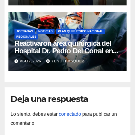
Rincón
JORNADAS
NOTICIAS
PLAN QUIRÚRGICO NACIONAL
REGIONALES
Reactivaron área quirúrgica del
Hospital Dr. Pedro Del Corral en
Guárico
AGO 7, 2026
YENDI BASQUEZ
Deja una respuesta
Lo siento, debes estar
conectado
para publicar un
comentario.