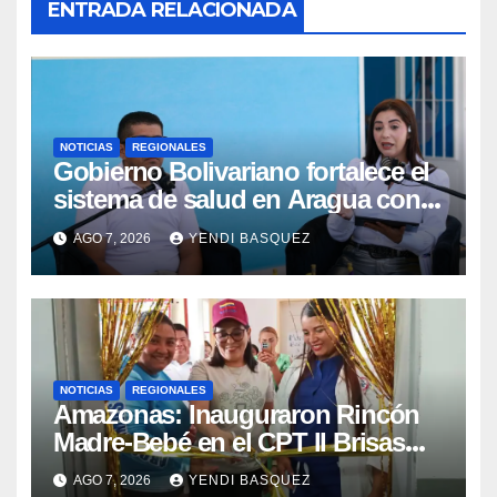
ENTRADA RELACIONADA
NOTICIAS
REGIONALES
Gobierno Bolivariano fortalece el
sistema de salud en Aragua con
la reinauguración del CDI La Mora
AGO 7, 2026
YENDI BASQUEZ
NOTICIAS
REGIONALES
​Amazonas: Inauguraron Rincón
Madre-Bebé en el CPT II Brisas
del Aeropuerto ​Inauguraron
AGO 7, 2026
YENDI BASQUEZ