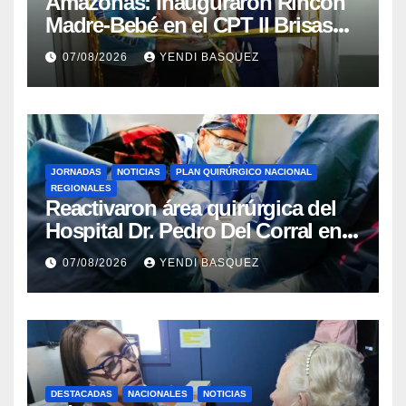
​Amazonas: Inauguraron Rincón
Madre-Bebé en el CPT II Brisas
del Aeropuerto ​Inauguraron
07/08/2026
YENDI BASQUEZ
Rincón
JORNADAS
NOTICIAS
PLAN QUIRÚRGICO NACIONAL
REGIONALES
Reactivaron área quirúrgica del
Hospital Dr. Pedro Del Corral en
Guárico
07/08/2026
YENDI BASQUEZ
DESTACADAS
NACIONALES
NOTICIAS