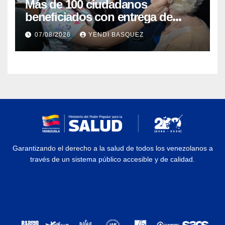
Más de 100 ciudadanos
beneficiados con entrega de
prótesis auditivas en el Centro de
07/08/2026
YENDI BASQUEZ
Rehabilitación J.J. Arvelo
Garantizando el derecho a la salud de todos los venezolanos a
través de un sistema público accesible y de calidad.