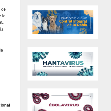
n de
 la
eña,
ás
ia
ional