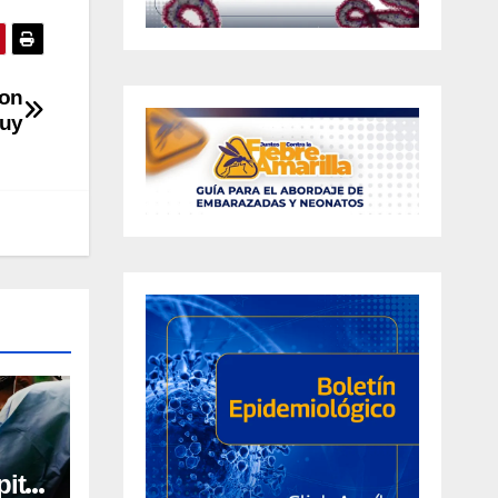
ron
cuy
ital