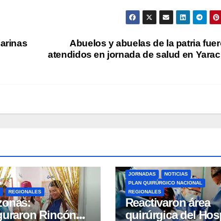
Barinas
Abuelos y abuelas de la patria fue
atendidos en jornada de salud en Yara
JORNADAS
NOTICIAS
PLAN QUIRÚRGICO NACIONAL
REGIONALES
REGIONALES
zonas:
Reactivaron área
guraron Rincón
quirúrgica del Hosp