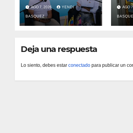
salud en Aragua con la
Madr
AGO 7, 2026
YENDI
AGO 7
reinauguración del CDI
II Br
BASQUEZ
BASQU
La Mora
Aerop
Inau
Deja una respuesta
Lo siento, debes estar
conectado
para publicar un co