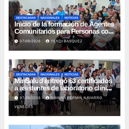
DESTACADAS
NACIONALES
NOTICIAS
Inicio de la formación de Agentes
Comunitarios para Personas con
Discapacidad en el Centro de
07/08/2026
YENDI BASQUEZ
Rehabilitación J.J. Arvelo
DESTACADAS
NACIONALES
NOTICIAS
MinSalud entregó 63 certificados
a asistentes de laboratorio clínico
para garantizar respaldo legal y
07/08/2026
ROIMAN FERMIN NAVARRO
profesional
VENEGAS