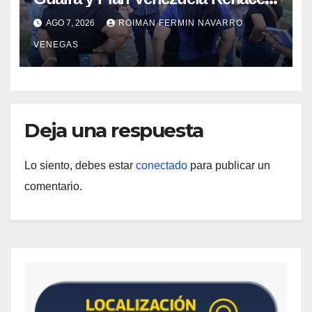
iniciaron la rehabilitación integral
AGO 7, 2026
ROIMAN FERMIN NAVARRO
del Centro Psicofamiliar El Niño y
VENEGAS
el Mar
Deja una respuesta
Lo siento, debes estar
conectado
para publicar un
comentario.