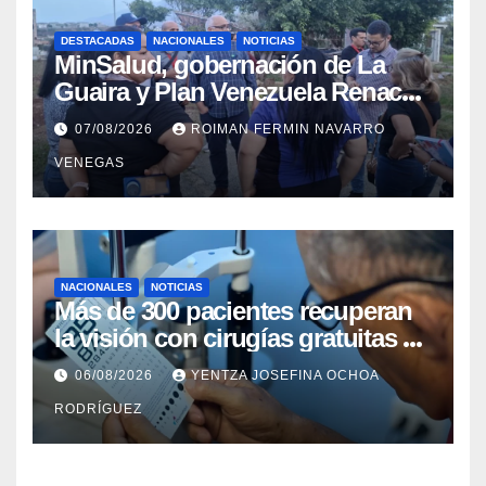
DESTACADAS
NACIONALES
NOTICIAS
MinSalud, gobernación de La
Guaira y Plan Venezuela Renace
iniciaron la rehabilitación integral
07/08/2026
ROIMAN FERMIN NAVARRO
del Centro Psicofamiliar El Niño y
VENEGAS
el Mar
NACIONALES
NOTICIAS
Más de 300 pacientes recuperan
la visión con cirugías gratuitas de
cataratas en Zulia
06/08/2026
YENTZA JOSEFINA OCHOA
RODRÍGUEZ