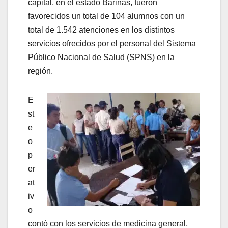
capital, en el estado Barinas, fueron
favorecidos un total de 104 alumnos con un
total de 1.542 atenciones en los distintos
servicios ofrecidos por el personal del Sistema
Público Nacional de Salud (SPNS) en la
región.
E
st
e
o
p
er
at
iv
o
contó con los servicios de medicina general,