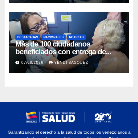
DESTACADAS
NACIONALES
NOTICIAS
Más de 100 ciudadanos
beneficiados con entrega de
prótesis auditivas en el Centro de
07/08/2026
YENDI BASQUEZ
Rehabilitación J.J. Arvelo
Garantizando el derecho a la salud de todos los venezolanos a