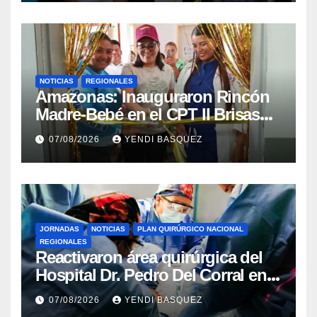
NOTICIAS
REGIONALES
​Amazonas: Inauguraron Rincón
Madre-Bebé en el CPT II Brisas
del Aeropuerto ​Inauguraron
07/08/2026
YENDI BASQUEZ
Rincón
JORNADAS
NOTICIAS
PLAN QUIRÚRGICO NACIONAL
REGIONALES
Reactivaron área quirúrgica del
Hospital Dr. Pedro Del Corral en
Guárico
07/08/2026
YENDI BASQUEZ