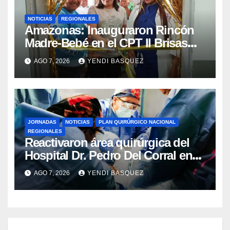
NOTICIAS
REGIONALES
​Amazonas: Inauguraron Rincón
Madre-Bebé en el CPT II Brisas
del Aeropuerto ​Inauguraron
AGO 7, 2026
YENDI BASQUEZ
Rincón
JORNADAS
NOTICIAS
PLAN QUIRÚRGICO NACIONAL
REGIONALES
Reactivaron área quirúrgica del
Hospital Dr. Pedro Del Corral en
Guárico
AGO 7, 2026
YENDI BASQUEZ