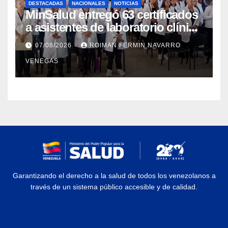
DESTACADAS
NACIONALES
NOTICIAS
MinSalud entregó 63 certificados
a asistentes de laboratorio clínico
para garantizar respaldo legal y
07/08/2026
ROIMAN FERMIN NAVARRO
profesional
VENEGAS
Garantizando el derecho a la salud de todos los venezolanos a
través de un sistema público accesible y de calidad.