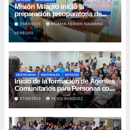
NOTICIAS
REGIONALES
Misión Milagro inició la
preparación preoperatoria de
cataratas en Cojedes
07/08/2026
ROIMAN FERMIN NAVARRO
VENEGAS
DESTACADAS
NACIONALES
NOTICIAS
Inicio de la formación de Agentes
Comunitarios para Personas con
Discapacidad en el Centro de
07/08/2026
YENDI BASQUEZ
Rehabilitación J.J. Arvelo