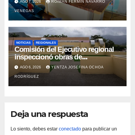
AGO 7, 2026
ROIMAN FERMIN NAVARRO
VENEGAS
NOTICIAS
REGIONALES
Comisión del Ejecutivo regional
inspeccionó obras de
recuperación en la Maternidad
AGO 6, 2026
YENTZA JOSEFINA OCHOA
Integral Aragua
RODRÍGUEZ
Deja una respuesta
Lo siento, debes estar
conectado
para publicar un