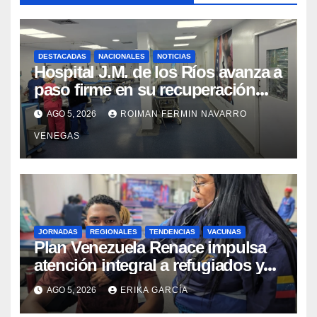
DESTACADAS
NACIONALES
NOTICIAS
Hospital J.M. de los Ríos avanza a
paso firme en su recuperación
tras los recientes eventos
AGO 5, 2026
ROIMAN FERMIN NAVARRO
sísmicos
VENEGAS
JORNADAS
REGIONALES
TENDENCIAS
VACUNAS
​Plan Venezuela Renace impulsa
atención integral a refugiados y
evaluación de vacunación en
AGO 5, 2026
ERIKA GARCÍA
Aragua