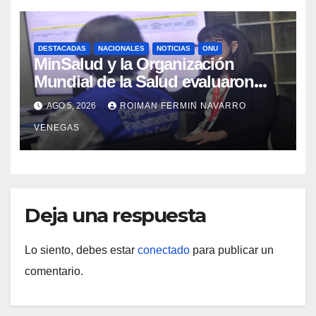
DESTACADAS
NACIONALES
NOTICIAS
ONU
MinSalud y la Organización
Mundial de la Salud evaluaron
propuesta técnica integral en
AGO 5, 2026
ROIMAN FERMIN NAVARRO
materia de agua saneamiento e
VENEGAS
higiene ante contingencia sísmica
Deja una respuesta
Lo siento, debes estar
conectado
para publicar un
comentario.