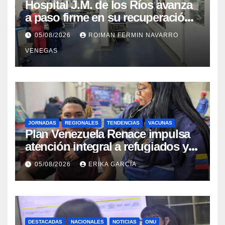
Hospital J.M. de los Ríos avanza
a paso firme en su recuperación
tras los recientes eventos
05/08/2026
ROIMAN FERMIN NAVARRO
sísmicos
VENEGAS
JORNADAS
REGIONALES
TENDENCIAS
VACUNAS
​Plan Venezuela Renace impulsa
atención integral a refugiados y
evaluación de vacunación en
05/08/2026
ERIKA GARCÍA
Aragua
DESTACADAS
NACIONALES
NOTICIAS
ONU