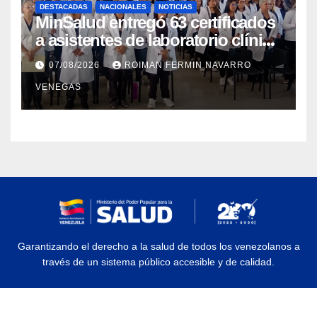
DESTACADAS
NACIONALES
NOTICIAS
MinSalud entregó 63 certificados
a asistentes de laboratorio clínico
para garantizar respaldo legal y
07/08/2026
ROIMAN FERMIN NAVARRO
profesional
VENEGAS
Garantizando el derecho a la salud de todos los venezolanos a
través de un sistema público accesible y de calidad.