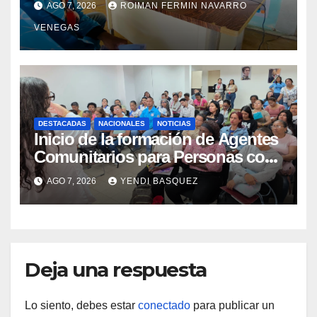
AGO 7, 2026
ROIMAN FERMIN NAVARRO
VENEGAS
DESTACADAS
NACIONALES
NOTICIAS
Inicio de la formación de Agentes
Comunitarios para Personas con
Discapacidad en el Centro de
AGO 7, 2026
YENDI BASQUEZ
Rehabilitación J.J. Arvelo
Deja una respuesta
Lo siento, debes estar
conectado
para publicar un