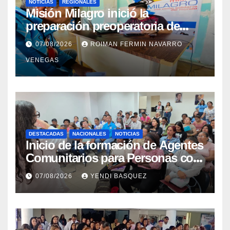
NOTICIAS
REGIONALES
Misión Milagro inició la
preparación preoperatoria de
cataratas en Cojedes
07/08/2026
ROIMAN FERMIN NAVARRO
VENEGAS
DESTACADAS
NACIONALES
NOTICIAS
Inicio de la formación de Agentes
Comunitarios para Personas con
Discapacidad en el Centro de
07/08/2026
YENDI BASQUEZ
Rehabilitación J.J. Arvelo