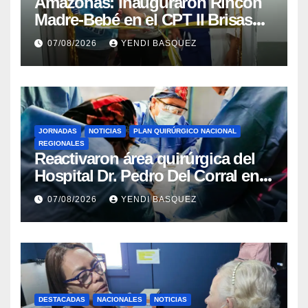
​Amazonas: Inauguraron Rincón
Madre-Bebé en el CPT II Brisas
del Aeropuerto ​Inauguraron
07/08/2026
YENDI BASQUEZ
Rincón
JORNADAS
NOTICIAS
PLAN QUIRÚRGICO NACIONAL
REGIONALES
Reactivaron área quirúrgica del
Hospital Dr. Pedro Del Corral en
Guárico
07/08/2026
YENDI BASQUEZ
DESTACADAS
NACIONALES
NOTICIAS