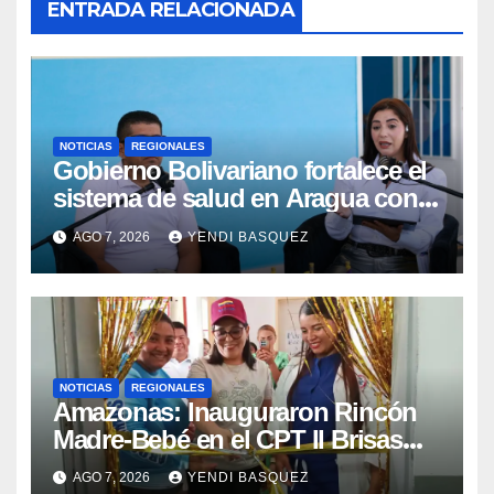
ENTRADA RELACIONADA
NOTICIAS
REGIONALES
Gobierno Bolivariano fortalece el
sistema de salud en Aragua con
la reinauguración del CDI La Mora
AGO 7, 2026
YENDI BASQUEZ
NOTICIAS
REGIONALES
​Amazonas: Inauguraron Rincón
Madre-Bebé en el CPT II Brisas
del Aeropuerto ​Inauguraron
AGO 7, 2026
YENDI BASQUEZ