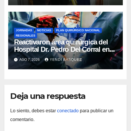
Rincón
JORNADAS
NOTICIAS
PLAN QUIRÚRGICO NACIONAL
REGIONALES
Reactivaron área quirúrgica del
Hospital Dr. Pedro Del Corral en
Guárico
AGO 7, 2026
YENDI BASQUEZ
Deja una respuesta
Lo siento, debes estar
conectado
para publicar un
comentario.