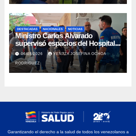
DESTACADAS
NACIONALES
NOTICIAS
Ministro Carlos Alvarado
supervisó espacios del Hospital
Dermatológico Dr. Martín Vegas
06/08/2026
YENTZA JOSEFINA OCHOA
en La Guaira
RODRÍGUEZ
Garantizando el derecho a la salud de todos los venezolanos a