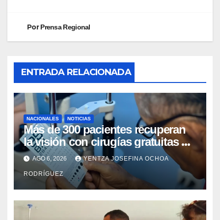
Por
Prensa Regional
ENTRADA RELACIONADA
NACIONALES
NOTICIAS
Más de 300 pacientes recuperan
la visión con cirugías gratuitas de
cataratas en Zulia
AGO 6, 2026
YENTZA JOSEFINA OCHOA
RODRÍGUEZ