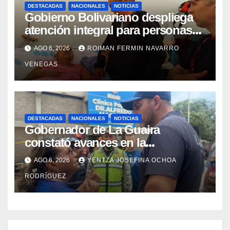
DESTACADAS
NACIONALES
NOTICIAS
Gobierno Bolivariano despliega
atención integral para personas
con discapacidad en
AGO 6, 2026
ROIMAN FERMIN NAVARRO
campamentos de La Guaira
VENEGAS
DESTACADAS
NACIONALES
NOTICIAS
Gobernador de La Guaira
constató avances en la
rehabilitación del Hospitalito de
AGO 6, 2026
YENTZA JOSEFINA OCHOA
Catia la Mar
RODRÍGUEZ