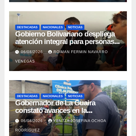
DESTACADAS
NACIONALES
NOTICIAS
Gobierno Bolivariano despliega
atención integral para personas
con discapacidad en
06/08/2026
ROIMAN FERMIN NAVARRO
campamentos de La Guaira
VENEGAS
DESTACADAS
NACIONALES
NOTICIAS
Gobernador de La Guaira
constató avances en la
rehabilitación del Hospitalito de
06/08/2026
YENTZA JOSEFINA OCHOA
Catia la Mar
RODRÍGUEZ