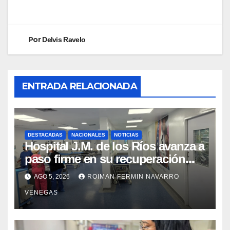
Por
Delvis Ravelo
ENTRADA RELACIONADA
DESTACADAS
NACIONALES
NOTICIAS
Hospital J.M. de los Ríos avanza a
paso firme en su recuperación
tras los recientes eventos
AGO 5, 2026
ROIMAN FERMIN NAVARRO
sísmicos
VENEGAS