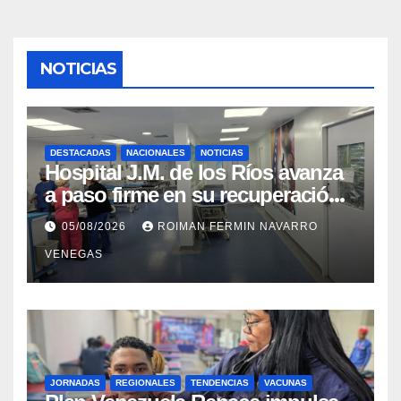
NOTICIAS
DESTACADAS
NACIONALES
NOTICIAS
Hospital J.M. de los Ríos avanza
a paso firme en su recuperación
tras los recientes eventos
05/08/2026
ROIMAN FERMIN NAVARRO
sísmicos
VENEGAS
JORNADAS
REGIONALES
TENDENCIAS
VACUNAS