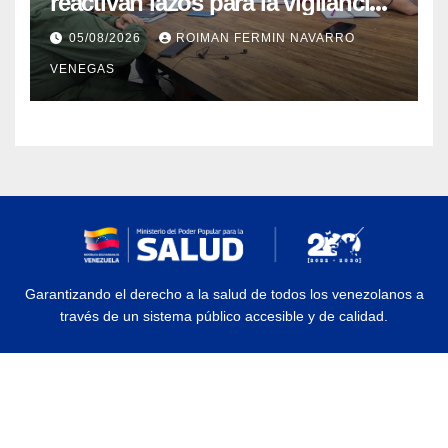
reactivan lazos para la vigilancia
epidemiológica y el control de
05/08/2026
ROIMAN FERMIN NAVARRO
enfermedades
VENEGAS
Garantizando el derecho a la salud de todos los venezolanos a
través de un sistema público accesible y de calidad.