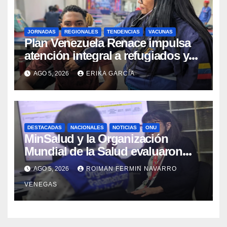
JORNADAS
REGIONALES
TENDENCIAS
VACUNAS
​Plan Venezuela Renace impulsa
atención integral a refugiados y
evaluación de vacunación en
AGO 5, 2026
ERIKA GARCÍA
Aragua
DESTACADAS
NACIONALES
NOTICIAS
ONU
MinSalud y la Organización
Mundial de la Salud evaluaron
propuesta técnica integral en
AGO 5, 2026
ROIMAN FERMIN NAVARRO
materia de agua saneamiento e
VENEGAS
higiene ante contingencia sísmica