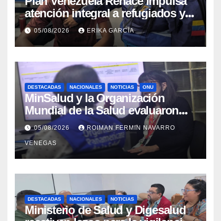
​Plan Venezuela Renace impulsa
atención integral a refugiados y
evaluación de vacunación en
05/08/2026
ERIKA GARCÍA
Aragua
DESTACADAS
NACIONALES
NOTICIAS
ONU
MinSalud y la Organización
Mundial de la Salud evaluaron
propuesta técnica integral en
05/08/2026
ROIMAN FERMIN NAVARRO
materia de agua saneamiento e
VENEGAS
higiene ante contingencia
sísmica
DESTACADAS
NACIONALES
NOTICIAS
Ministerio de Salud y Digesalud