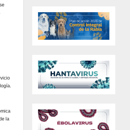
 se
s
vicio
logía.
ómica
de la