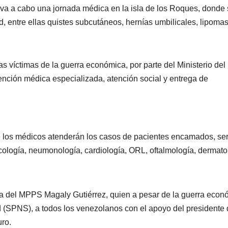
eva a cabo una jornada médica en la isla de los Roques, donde
, entre ellas quistes subcutáneos, hernías umbilicales, lipoma
las víctimas de la guerra económica, por parte del Ministerio del
nción médica especializada, atención social y entrega de
e los médicos atenderán los casos de pacientes encamados, ser
ecología, neumonología, cardiología, ORL, oftalmología, dermato
tra del MPPS Magaly Gutiérrez, quien a pesar de la guerra econ
 (SPNS), a todos los venezolanos con el apoyo del presidente 
ro.