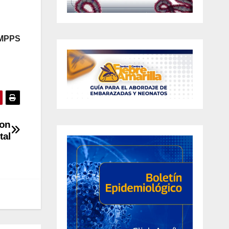
 MPPS
son
tal