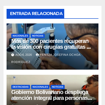
ENTRADA RELACIONADA
NACIONALES
NOTICIAS
Más de 300 pacientes recuperan
la visión con cirugías gratuitas de
cataratas en Zulia
AGO 6, 2026
YENTZA JOSEFINA OCHOA
RODRÍGUEZ
DESTACADAS
NACIONALES
NOTICIAS
Gobierno Bolivariano despliega
atención integral para personas
con discapacidad en