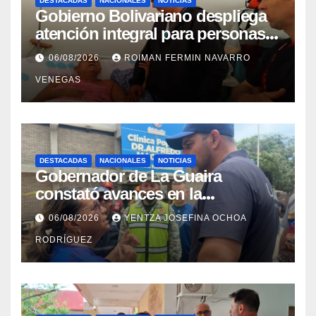
DESTACADAS
NACIONALES
NOTICIAS
Gobierno Bolivariano despliega
atención integral para personas
con discapacidad en
06/08/2026
ROIMAN FERMIN NAVARRO
campamentos de La Guaira
VENEGAS
DESTACADAS
NACIONALES
NOTICIAS
Gobernador de La Guaira
constató avances en la
rehabilitación del Hospitalito de
06/08/2026
YENTZA JOSEFINA OCHOA
Catia la Mar
RODRÍGUEZ