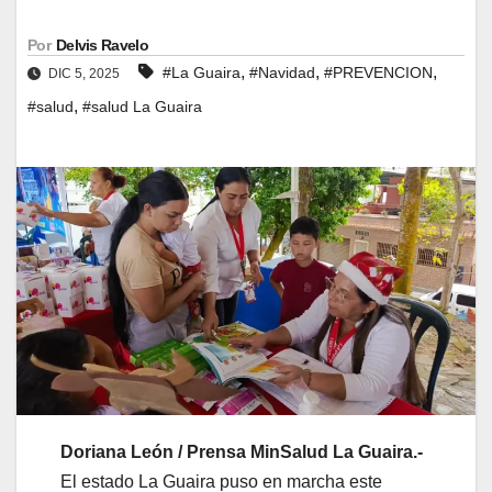
Por
Delvis Ravelo
,
,
,
#La Guaira
#Navidad
#PREVENCION
DIC 5, 2025
,
#salud
#salud La Guaira
Doriana León / Prensa MinSalud La Guaira.-
El estado La Guaira puso en marcha este