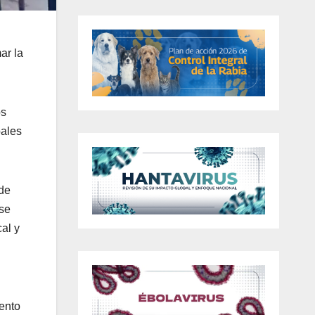
ar la
os
pales
 de
 se
al y
iento