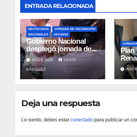
ENTRADA RELACIONADA
DESTACADAS
JORNADA DE VACUNACIÓN
NACIONALES
VACUNAS
Gobierno Nacional
JORNAD
desplegó jornada de
Plan
vacunación en La
Renac
AGO 8, 2026
YENDI
Guaira para garantizar
Arag
AGO 8
BASQUEZ
protección
garan
epidemiológica
médic
Arag
Deja una respuesta
Lo siento, debes estar
conectado
para publicar un co