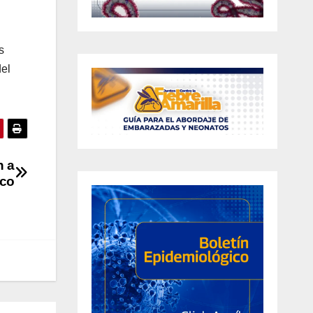
s
del
n a
oco