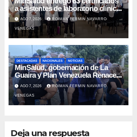
MinSalud entregó 63 certificados
a asistentes de laboratorio clínico
para garantizar respaldo legal y
AGO 7, 2026
ROIMAN FERMIN NAVARRO
profesional
VENEGAS
DESTACADAS
NACIONALES
NOTICIAS
MinSalud, gobernación de La
Guaira y Plan Venezuela Renace
iniciaron la rehabilitación integral
AGO 7, 2026
ROIMAN FERMIN NAVARRO
del Centro Psicofamiliar El Niño y
VENEGAS
el Mar
Deja una respuesta