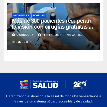
NACIONALES
NOTICIAS
Más de 300 pacientes recuperan
la visión con cirugías gratuitas de
cataratas en Zulia
06/08/2026
YENTZA JOSEFINA OCHOA
RODRÍGUEZ
Garantizando el derecho a la salud de todos los venezolanos a
través de un sistema público accesible y de calidad.