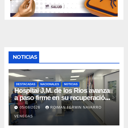
NOTICIAS
DESTACADAS
NACIONALES
NOTICIAS
Hospital J.M. de los Ríos avanza
a paso firme en su recuperación
tras los recientes eventos
05/08/2026
ROIMAN FERMIN NAVARRO
sísmicos
VENEGAS