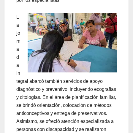
por los especialistas.
L
a
jo
rn
a
d
a
in
tegral abarcó también servicios de apoyo
diagnóstico y preventivo, incluyendo ecografías
y citologías. En el área de planificación familiar,
se brindó orientación, colocación de métodos
anticonceptivos y entrega de preservativos.
Asimismo, se ofreció atención especializada a
personas con discapacidad y se realizaron