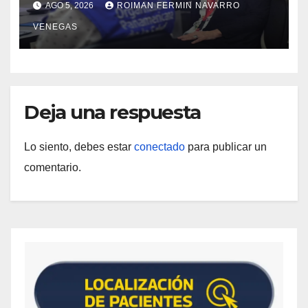
AGO 5, 2026
ROIMAN FERMIN NAVARRO
materia de agua saneamiento e
VENEGAS
higiene ante contingencia sísmica
Deja una respuesta
Lo siento, debes estar
conectado
para publicar un
comentario.