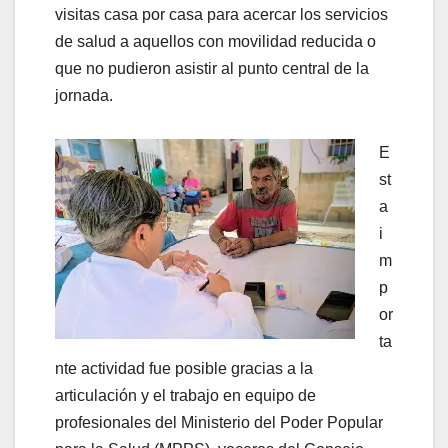
visitas casa por casa para acercar los servicios
de salud a aquellos con movilidad reducida o
que no pudieron asistir al punto central de la
jornada.
E
st
a
i
m
p
or
ta
nte actividad fue posible gracias a la
articulación y el trabajo en equipo de
profesionales del Ministerio del Poder Popular