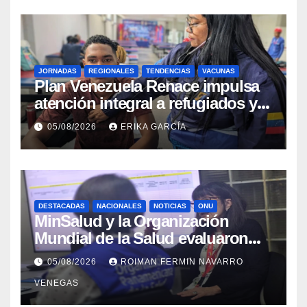
JORNADAS
REGIONALES
TENDENCIAS
VACUNAS
​Plan Venezuela Renace impulsa
atención integral a refugiados y
evaluación de vacunación en
05/08/2026
ERIKA GARCÍA
Aragua
DESTACADAS
NACIONALES
NOTICIAS
ONU
MinSalud y la Organización
Mundial de la Salud evaluaron
propuesta técnica integral en
05/08/2026
ROIMAN FERMIN NAVARRO
materia de agua saneamiento e
VENEGAS
higiene ante contingencia
sísmica