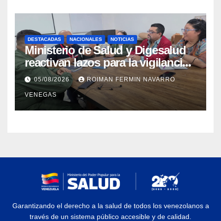
DESTACADAS
NACIONALES
NOTICIAS
Ministerio de Salud y Digesalud
reactivan lazos para la vigilancia
epidemiológica y el control de
05/08/2026
ROIMAN FERMIN NAVARRO
enfermedades
VENEGAS
Garantizando el derecho a la salud de todos los venezolanos a
través de un sistema público accesible y de calidad.