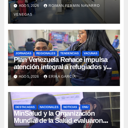
tras los recientes eventos
AGO 5, 2026
ROIMAN FERMIN NAVARRO
sísmicos
VENEGAS
JORNADAS
REGIONALES
TENDENCIAS
VACUNAS
​Plan Venezuela Renace impulsa
atención integral a refugiados y
evaluación de vacunación en
AGO 5, 2026
ERIKA GARCÍA
Aragua
DESTACADAS
NACIONALES
NOTICIAS
ONU
MinSalud y la Organización
Mundial de la Salud evaluaron
propuesta técnica integral en