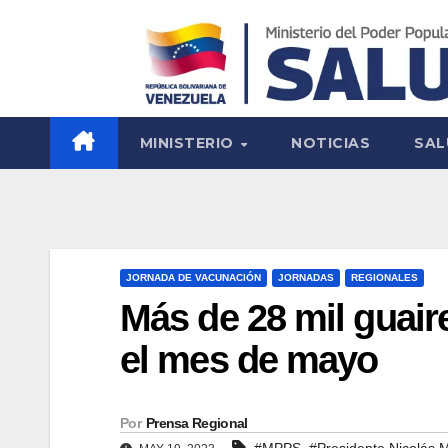
MINISTERIO
NOTICIAS
SAL
JORNADA DE VACUNACIÓN
JORNADAS
REGIONALES
Más de 28 mil guai
el mes de mayo
Por
Prensa Regional
,
#MPPS
#Presidente Nicolás 