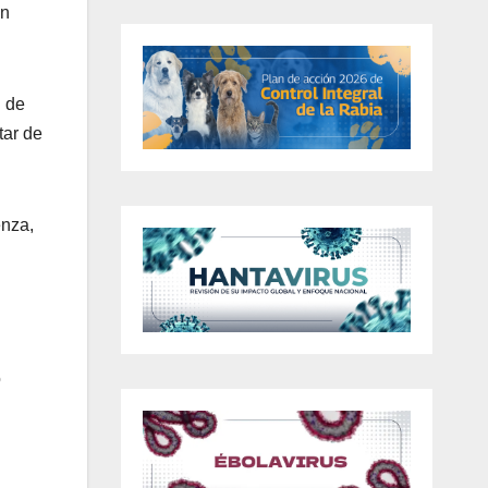
un
l de
tar de
enza,
o