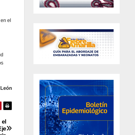
 en el
ud
os
 León
 el
Eje