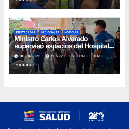
DESTACADAS
NACIONALES
NOTICIAS
Ministro Carlos Alvarado
supervisó espacios del Hospital
Dermatológico Dr. Martín Vegas
06/08/2026
YENTZA JOSEFINA OCHOA
en La Guaira
RODRÍGUEZ