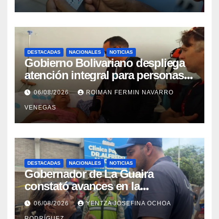
DESTACADAS
NACIONALES
NOTICIAS
Gobierno Bolivariano despliega
atención integral para personas
con discapacidad en
06/08/2026
ROIMAN FERMIN NAVARRO
campamentos de La Guaira
VENEGAS
DESTACADAS
NACIONALES
NOTICIAS
Gobernador de La Guaira
constató avances en la
rehabilitación del Hospitalito de
06/08/2026
YENTZA JOSEFINA OCHOA
Catia la Mar
RODRÍGUEZ