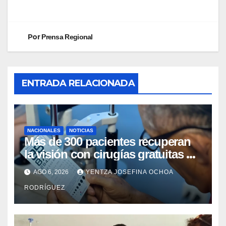
Por
Prensa Regional
ENTRADA RELACIONADA
NACIONALES
NOTICIAS
Más de 300 pacientes recuperan
la visión con cirugías gratuitas de
cataratas en Zulia
AGO 6, 2026
YENTZA JOSEFINA OCHOA
RODRÍGUEZ