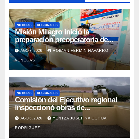
NOTICIAS
REGIONALES
Misión Milagro inició la
preparación preoperatoria de
cataratas en Cojedes
AGO 7, 2026
ROIMAN FERMIN NAVARRO
VENEGAS
NOTICIAS
REGIONALES
Comisión del Ejecutivo regional
inspeccionó obras de
recuperación en la Maternidad
AGO 6, 2026
YENTZA JOSEFINA OCHOA
Integral Aragua
RODRÍGUEZ