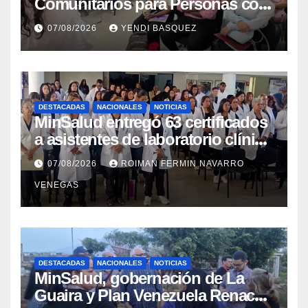
Comunitarios para Personas con
Discapacidad en el Centro de
07/08/2026
YENDI BASQUEZ
Rehabilitación J.J. Arvelo
DESTACADAS
NACIONALES
NOTICIAS
MinSalud entregó 63 certificados
a asistentes de laboratorio clínico
para garantizar respaldo legal y
07/08/2026
ROIMAN FERMIN NAVARRO
profesional
VENEGAS
DESTACADAS
NACIONALES
NOTICIAS
MinSalud, gobernación de La
Guaira y Plan Venezuela Renace