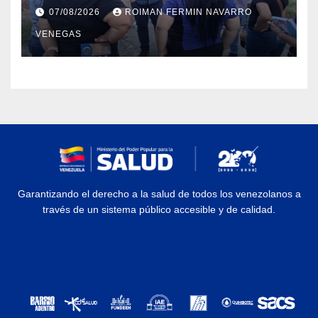
iniciaron la rehabilitación integral
07/08/2026
ROIMAN FERMIN NAVARRO
del Centro Psicofamiliar El Niño y
VENEGAS
el Mar
Garantizando el derecho a la salud de todos los venezolanos a
través de un sistema público accesible y de calidad.