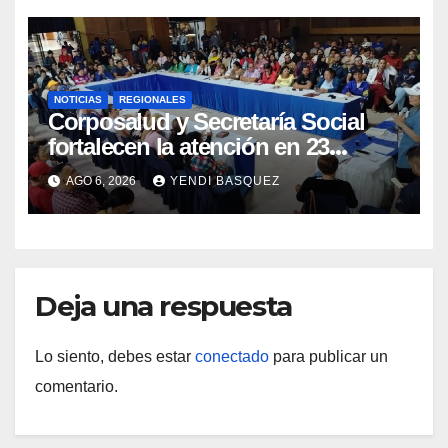
NOTICIAS
REGIONALES
Corposalud y Secretaría Social
fortalecen la atención en 23
municipios
AGO 6, 2026
YENDI BASQUEZ
Deja una respuesta
Lo siento, debes estar
conectado
para publicar un
comentario.