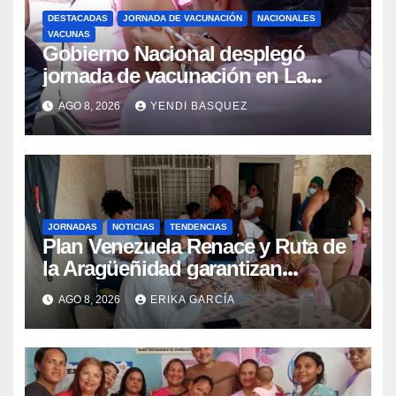
DESTACADAS
JORNADA DE VACUNACIÓN
NACIONALES
VACUNAS
Gobierno Nacional desplegó
jornada de vacunación en La
Guaira para garantizar protección
AGO 8, 2026
YENDI BASQUEZ
epidemiológica
JORNADAS
NOTICIAS
TENDENCIAS
Plan Venezuela Renace y Ruta de
la Aragüeñidad garantizan
atención médica integral en
AGO 8, 2026
ERIKA GARCÍA
Aragua