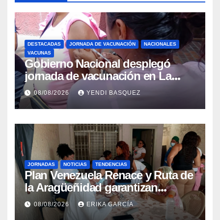
DESTACADAS
JORNADA DE VACUNACIÓN
NACIONALES
VACUNAS
Gobierno Nacional desplegó
jornada de vacunación en La
Guaira para garantizar protección
08/08/2026
YENDI BASQUEZ
epidemiológica
JORNADAS
NOTICIAS
TENDENCIAS
Plan Venezuela Renace y Ruta de
la Aragüeñidad garantizan
atención médica integral en
08/08/2026
ERIKA GARCÍA
Aragua