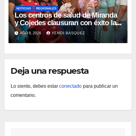
NOTICIAS
REGIONALES
Los centros de salud de Miranda
y Cojedes clausuran con éxito la
Semana Mundial de la Lactancia
AGO 8, 2026
YENDI BASQUEZ
Materna
Deja una respuesta
Lo siento, debes estar
conectado
para publicar un
comentario.