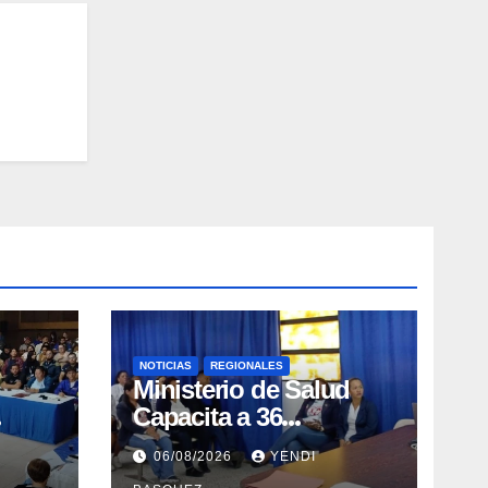
NOTICIAS
REGIONALES
Ministerio de Salud
Capacita a 36
ción
Profesionales para
06/08/2026
YENDI
erradicar la