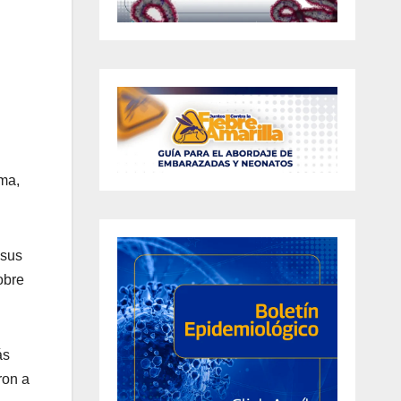
ama,
 sus
obre
ás
ron a