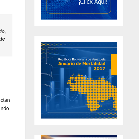
io,
 de
ectan
ando