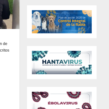
ón de
critos