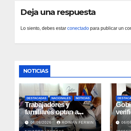
Deja una respuesta
Lo siento, debes estar
conectado
para publicar un co
NOTICIAS
DESTACADAS
NACIONALES
NOTICIAS
DESTAC
Trabajadores y
Gobi
familiares optan a
verif
carreras universitarias
rehab
06/08/2026
ROIMAN FERMIN
06/0
mediante convenio
en el