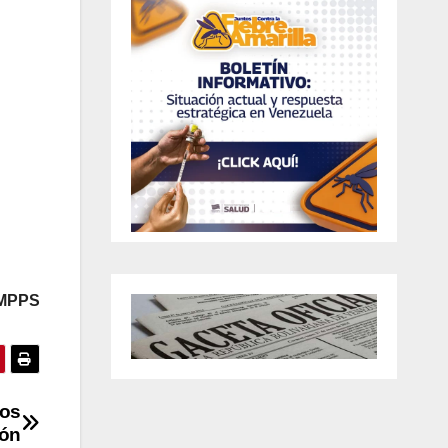
/MPPS
los
ión