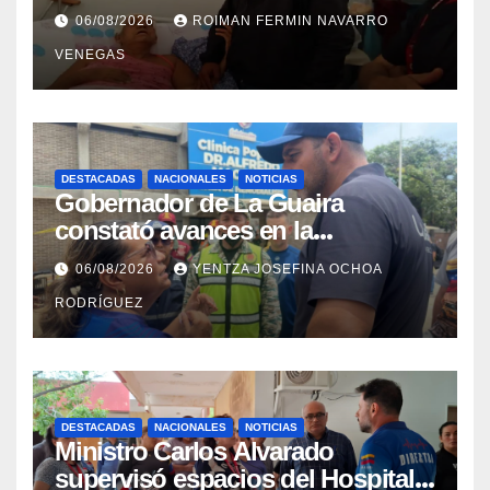
con discapacidad en
06/08/2026
ROIMAN FERMIN NAVARRO
campamentos de La Guaira
VENEGAS
DESTACADAS
NACIONALES
NOTICIAS
Gobernador de La Guaira
constató avances en la
rehabilitación del Hospitalito de
06/08/2026
YENTZA JOSEFINA OCHOA
Catia la Mar
RODRÍGUEZ
DESTACADAS
NACIONALES
NOTICIAS
Ministro Carlos Alvarado
supervisó espacios del Hospital