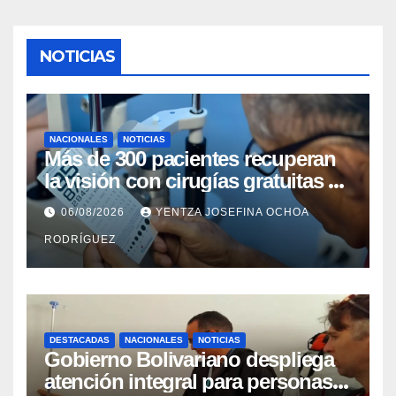
NOTICIAS
NACIONALES
NOTICIAS
Más de 300 pacientes recuperan
la visión con cirugías gratuitas de
cataratas en Zulia
06/08/2026
YENTZA JOSEFINA OCHOA
RODRÍGUEZ
DESTACADAS
NACIONALES
NOTICIAS
Gobierno Bolivariano despliega
atención integral para personas