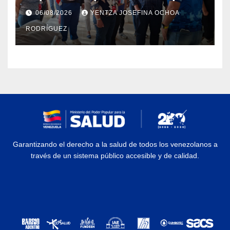
Dermatológico Dr. Martín Vegas
06/08/2026
YENTZA JOSEFINA OCHOA
en La Guaira
RODRÍGUEZ
Garantizando el derecho a la salud de todos los venezolanos a
través de un sistema público accesible y de calidad.