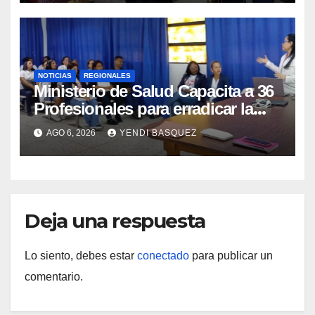
NOTICIAS
REGIONALES
Ministerio de Salud Capacita a 36
Profesionales para erradicar la
Tuberculosis en Yaracuy
AGO 6, 2026
YENDI BASQUEZ
Deja una respuesta
Lo siento, debes estar
conectado
para publicar un
comentario.