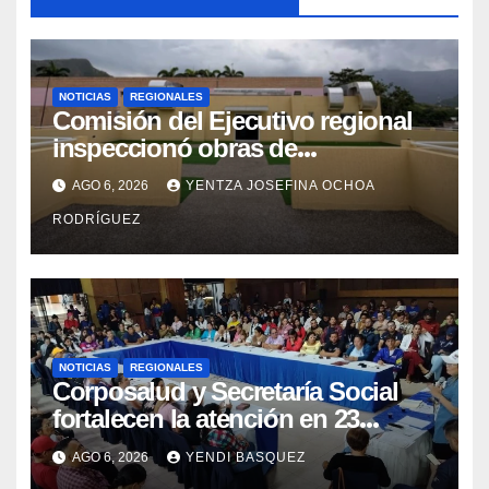
NOTICIAS
REGIONALES
Comisión del Ejecutivo regional
inspeccionó obras de
recuperación en la Maternidad
AGO 6, 2026
YENTZA JOSEFINA OCHOA
Integral Aragua
RODRÍGUEZ
NOTICIAS
REGIONALES
Corposalud y Secretaría Social
fortalecen la atención en 23
municipios
AGO 6, 2026
YENDI BASQUEZ