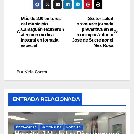
Más de 200 cultores
Sector salud
del municipio
promueve jornada
Camaguán recibieron
preventiva en el
atención médica
municipio Antonio
integral en jornada
José de Sucre por el
especial
Mes Rosa
Por
Keila Correa
ENTRADA RELACIONADA
DESTACADAS
NACIONALES
NOTICIAS
Hospital J.M. de los Ríos avanza a