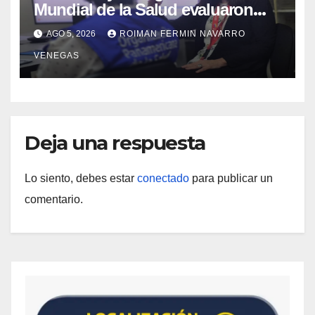
Mundial de la Salud evaluaron
propuesta técnica integral en
AGO 5, 2026
ROIMAN FERMIN NAVARRO
materia de agua saneamiento e
VENEGAS
higiene ante contingencia sísmica
Deja una respuesta
Lo siento, debes estar
conectado
para publicar un
comentario.