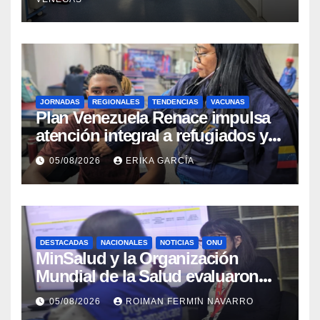
JORNADAS
REGIONALES
TENDENCIAS
VACUNAS
​Plan Venezuela Renace impulsa
atención integral a refugiados y
evaluación de vacunación en
05/08/2026
ERIKA GARCÍA
Aragua
DESTACADAS
NACIONALES
NOTICIAS
ONU
MinSalud y la Organización
Mundial de la Salud evaluaron
propuesta técnica integral en
05/08/2026
ROIMAN FERMIN NAVARRO
materia de agua saneamiento e