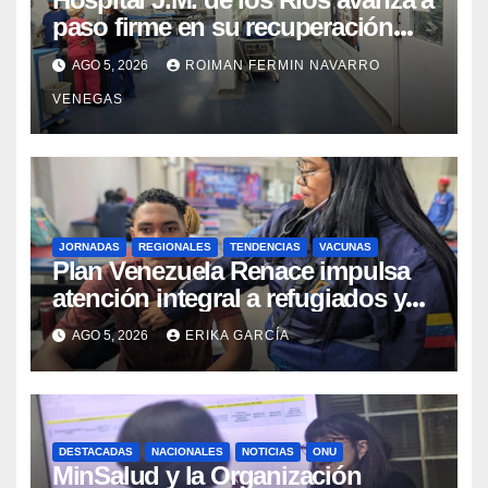
paso firme en su recuperación
tras los recientes eventos
AGO 5, 2026
ROIMAN FERMIN NAVARRO
sísmicos
VENEGAS
JORNADAS
REGIONALES
TENDENCIAS
VACUNAS
​Plan Venezuela Renace impulsa
atención integral a refugiados y
evaluación de vacunación en
AGO 5, 2026
ERIKA GARCÍA
Aragua
DESTACADAS
NACIONALES
NOTICIAS
ONU
MinSalud y la Organización