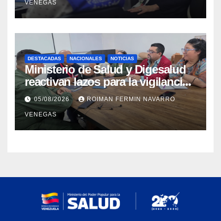
VENEGAS
higiene ante contingencia
sísmica
DESTACADAS
NACIONALES
NOTICIAS
Ministerio de Salud y Digesalud
reactivan lazos para la vigilancia
epidemiológica y el control de
05/08/2026
ROIMAN FERMIN NAVARRO
enfermedades
VENEGAS