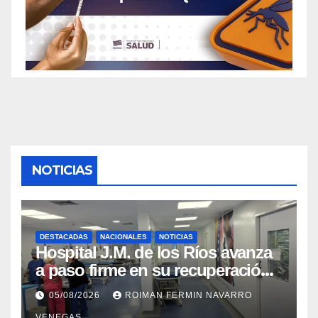
NOTICIAS
DESTACADAS
NACIONALES
NOTICIAS
Hospital J.M. de los Ríos avanza
a paso firme en su recuperación
tras los recientes eventos
05/08/2026
ROIMAN FERMIN NAVARRO
sísmicos
VENEGAS