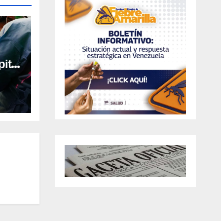
ital
al en