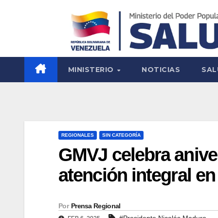
MINISTERIO
NOTICIAS
SAL
REGIONALES
SIN CATEGORÍA
GMVJ celebra aniver
atención integral en
Por
Prensa Regional
#Presidente Nicolás Maduro