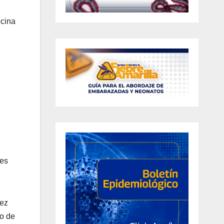
icina
nes
rez
no de