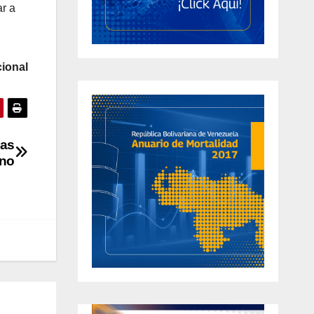
ar a
ional
nas
ano