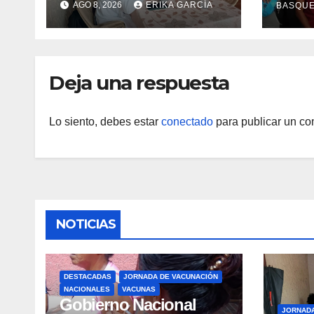
AGO 8, 2026
ERIKA GARCÍA
BASQU
Lact
garantizan atención
médica integral en
Aragua
Deja una respuesta
Lo siento, debes estar
conectado
para publicar un co
NOTICIAS
DESTACADAS
JORNADA DE VACUNACIÓN
NACIONALES
VACUNAS
Gobierno Nacional
JORNAD