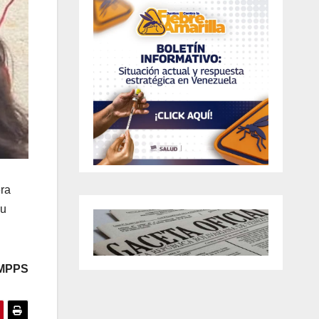
era
su
 MPPS