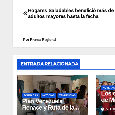
Hogares Saludables benefició más de 
adultos mayores hasta la fecha
Por
Prensa Regional
ENTRADA RELACIONADA
NOTICIAS
Los 
JORNADAS
NOTICIAS
TENDENCIAS
de M
Plan Venezuela
claus
Renace y Ruta de la
AGO 8
Sema
Aragüeñidad