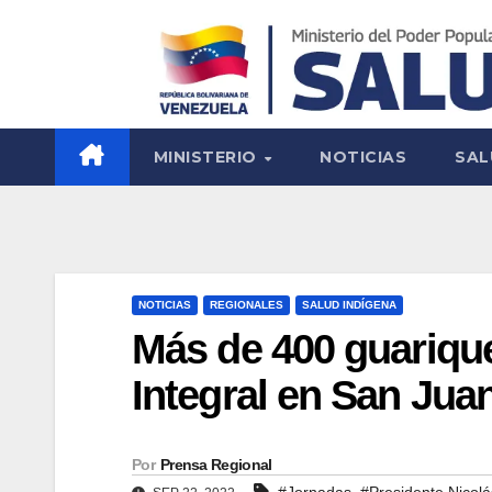
MINISTERIO
NOTICIAS
SAL
NOTICIAS
REGIONALES
SALUD INDÍGENA
Más de 400 guariqu
Integral en San Jua
Por
Prensa Regional
,
#Jornadas
#Presidente Nicol